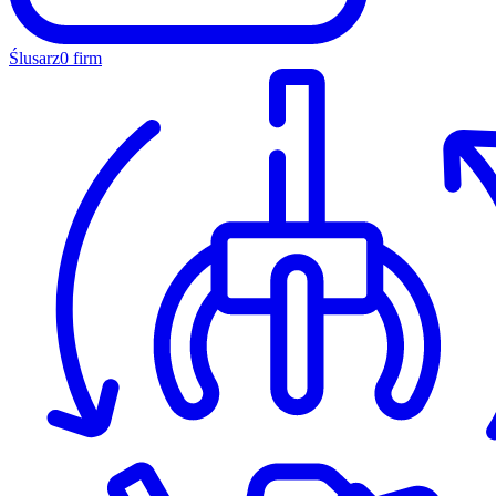
Ślusarz
0 firm