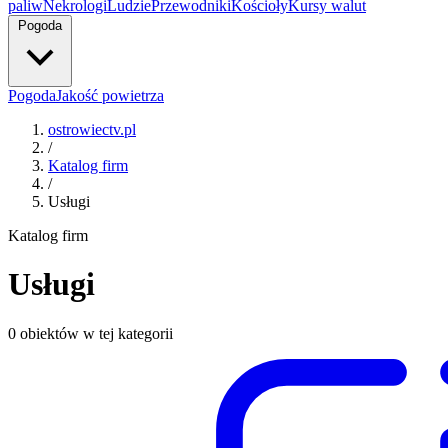
paliw
Nekrologi
Ludzie
Przewodniki
Kościoły
Kursy walut
Pogoda
Pogoda
Jakość powietrza
ostrowiectv.pl
/
Katalog firm
/
Usługi
Katalog firm
Usługi
0 obiektów w tej kategorii