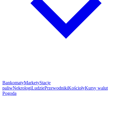
Bankomaty
Markety
Stacje
paliw
Nekrologi
Ludzie
Przewodniki
Kościoły
Kursy walut
Pogoda