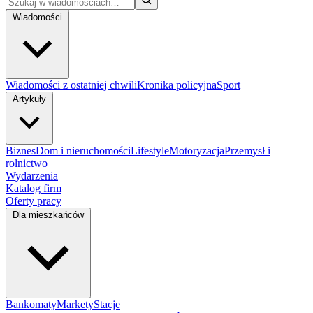
Wiadomości
Wiadomości z ostatniej chwili
Kronika policyjna
Sport
Artykuły
Biznes
Dom i nieruchomości
Lifestyle
Motoryzacja
Przemysł i
rolnictwo
Wydarzenia
Katalog firm
Oferty pracy
Dla mieszkańców
Bankomaty
Markety
Stacje