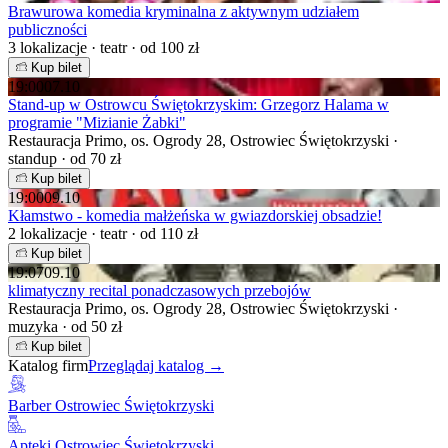
Brawurowa komedia kryminalna z aktywnym udziałem
publiczności
3 lokalizacje · teatr · od 100 zł
Kup bilet
19:00
07.10
Stand-up w Ostrowcu Świętokrzyskim: Grzegorz Halama w
programie "Mizianie Żabki"
Restauracja Primo, os. Ogrody 28, Ostrowiec Świętokrzyski ·
standup · od 70 zł
Kup bilet
19:00
09.10
Kłamstwo - komedia małżeńska w gwiazdorskiej obsadzie!
2 lokalizacje · teatr · od 110 zł
Kup bilet
19:07
09.10
klimatyczny recital ponadczasowych przebojów
Restauracja Primo, os. Ogrody 28, Ostrowiec Świętokrzyski ·
muzyka · od 50 zł
Kup bilet
Katalog firm
Przeglądaj katalog →
Barber Ostrowiec Świętokrzyski
Apteki Ostrowiec Świętokrzyski