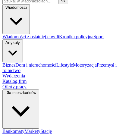
Wiadomości
Wiadomości z ostatniej chwili
Kronika policyjna
Sport
Artykuły
Biznes
Dom i nieruchomości
Lifestyle
Motoryzacja
Przemysł i
rolnictwo
Wydarzenia
Katalog firm
Oferty pracy
Dla mieszkańców
Bankomaty
Markety
Stacje