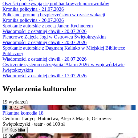
Oszuści podszywają się pod bankowych pracowników
Kronika policyjna · 21.07.2026
Policjanci promują bezpieczeństwo w czasie wakacji
Kronika policyjna · 20.07.2026
Spotkanie autorskie z poetą Janem Rychnerem
Wiadomości z ostatniej chwili · 20.07.2026
Plenerowe Zajęcia Jogi w Ostrowcu Świętokrzyskim
Wiadomości z ostatniej chwili · 20.07.2026
Spotkanie autorskie z Dagmarą Kalinko w Miejskiej Bibliotece
Publicznej
Wiadomości z ostatniej chwili · 20.07.2026
Ćwiczenie systemu ostrzegania 'Alarm 2026' w województwie
świętokrzyskim
Wiadomości z ostatniej chwili · 17.07.2026
Wydarzenia kulturalne
19 wydarzeń
18:00
27.09
Pikantna komedia 18+
Centrum Tradycji Hutnictwa, Aleja 3 Maja 6, Ostrowiec
Świętokrzyski · teatr · od 100 zł
Kup bilet
19:00
04.10