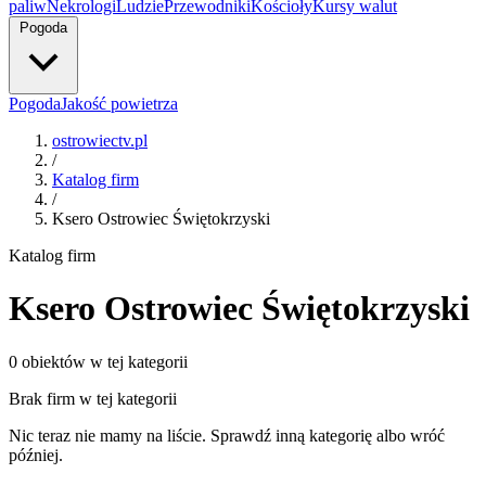
paliw
Nekrologi
Ludzie
Przewodniki
Kościoły
Kursy walut
Pogoda
Pogoda
Jakość powietrza
ostrowiectv.pl
/
Katalog firm
/
Ksero Ostrowiec Świętokrzyski
Katalog firm
Ksero Ostrowiec Świętokrzyski
0 obiektów w tej kategorii
Brak firm w tej kategorii
Nic teraz nie mamy na liście. Sprawdź inną kategorię albo wróć
później.