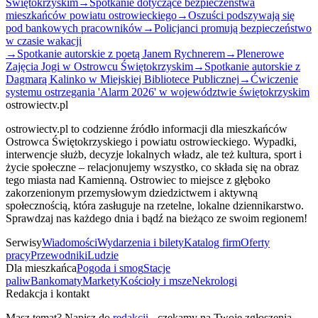
Świętokrzyskim
→
Spotkanie dotyczące bezpieczeństwa
mieszkańców powiatu ostrowieckiego
→
Oszuści podszywają się
pod bankowych pracowników
→
Policjanci promują bezpieczeństwo
w czasie wakacji
→
Spotkanie autorskie z poetą Janem Rychnerem
→
Plenerowe
Zajęcia Jogi w Ostrowcu Świętokrzyskim
→
Spotkanie autorskie z
Dagmarą Kalinko w Miejskiej Bibliotece Publicznej
→
Ćwiczenie
systemu ostrzegania 'Alarm 2026' w województwie świętokrzyskim
ostrowiectv.pl
ostrowiectv.pl to codzienne źródło informacji dla mieszkańców
Ostrowca Świętokrzyskiego i powiatu ostrowieckiego. Wypadki,
interwencje służb, decyzje lokalnych władz, ale też kultura, sport i
życie społeczne – relacjonujemy wszystko, co składa się na obraz
tego miasta nad Kamienną. Ostrowiec to miejsce z głęboko
zakorzenionym przemysłowym dziedzictwem i aktywną
społecznością, która zasługuje na rzetelne, lokalne dziennikarstwo.
Sprawdzaj nas każdego dnia i bądź na bieżąco ze swoim regionem!
Serwisy
Wiadomości
Wydarzenia i bilety
Katalog firm
Oferty
pracy
Przewodniki
Ludzie
Dla mieszkańca
Pogoda i smog
Stacje
paliw
Bankomaty
Markety
Kościoły i msze
Nekrologi
Redakcja i kontakt
Masz temat? Napisz do
redakcji
- czekamy na Twoje zgłoszenia.