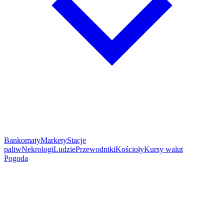
Bankomaty
Markety
Stacje
paliw
Nekrologi
Ludzie
Przewodniki
Kościoły
Kursy walut
Pogoda