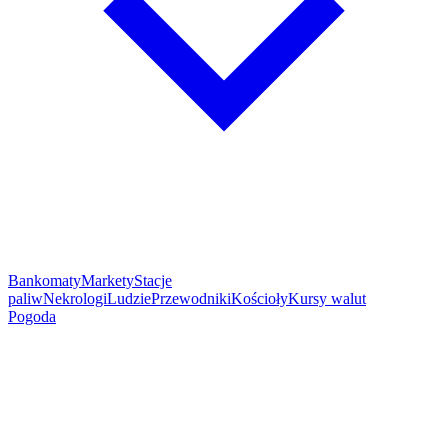
Bankomaty
Markety
Stacje
paliw
Nekrologi
Ludzie
Przewodniki
Kościoły
Kursy walut
Pogoda