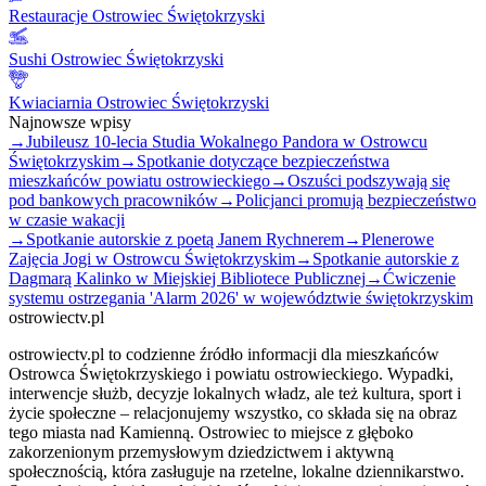
Restauracje Ostrowiec Świętokrzyski
Sushi Ostrowiec Świętokrzyski
Kwiaciarnia Ostrowiec Świętokrzyski
Najnowsze wpisy
→
Jubileusz 10-lecia Studia Wokalnego Pandora w Ostrowcu
Świętokrzyskim
→
Spotkanie dotyczące bezpieczeństwa
mieszkańców powiatu ostrowieckiego
→
Oszuści podszywają się
pod bankowych pracowników
→
Policjanci promują bezpieczeństwo
w czasie wakacji
→
Spotkanie autorskie z poetą Janem Rychnerem
→
Plenerowe
Zajęcia Jogi w Ostrowcu Świętokrzyskim
→
Spotkanie autorskie z
Dagmarą Kalinko w Miejskiej Bibliotece Publicznej
→
Ćwiczenie
systemu ostrzegania 'Alarm 2026' w województwie świętokrzyskim
ostrowiectv.pl
ostrowiectv.pl to codzienne źródło informacji dla mieszkańców
Ostrowca Świętokrzyskiego i powiatu ostrowieckiego. Wypadki,
interwencje służb, decyzje lokalnych władz, ale też kultura, sport i
życie społeczne – relacjonujemy wszystko, co składa się na obraz
tego miasta nad Kamienną. Ostrowiec to miejsce z głęboko
zakorzenionym przemysłowym dziedzictwem i aktywną
społecznością, która zasługuje na rzetelne, lokalne dziennikarstwo.