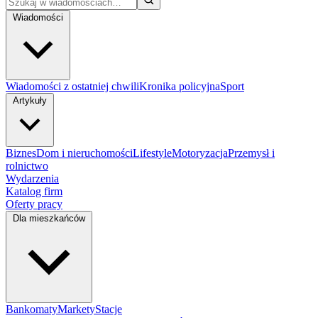
Wiadomości
Wiadomości z ostatniej chwili
Kronika policyjna
Sport
Artykuły
Biznes
Dom i nieruchomości
Lifestyle
Motoryzacja
Przemysł i
rolnictwo
Wydarzenia
Katalog firm
Oferty pracy
Dla mieszkańców
Bankomaty
Markety
Stacje