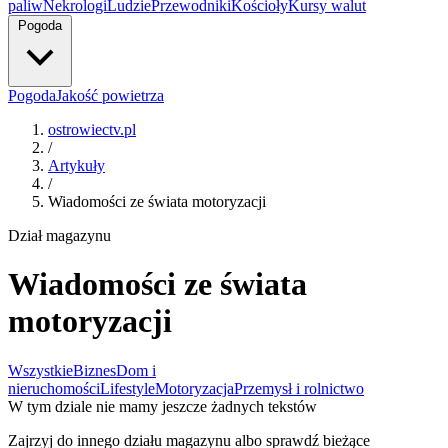
paliw
Nekrologi
Ludzie
Przewodniki
Kościoły
Kursy walut
Pogoda
Pogoda
Jakość powietrza
ostrowiectv.pl
/
Artykuły
/
Wiadomości ze świata motoryzacji
Dział magazynu
Wiadomości ze świata
motoryzacji
Wszystkie
Biznes
Dom i
nieruchomości
Lifestyle
Motoryzacja
Przemysł i rolnictwo
W tym dziale nie mamy jeszcze żadnych tekstów
Zajrzyj do innego działu magazynu albo sprawdź bieżące