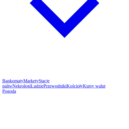
Bankomaty
Markety
Stacje
paliw
Nekrologi
Ludzie
Przewodniki
Kościoły
Kursy walut
Pogoda