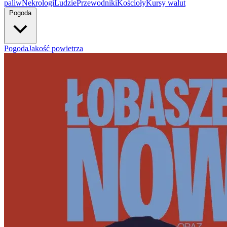
paliw
Nekrologi
Ludzie
Przewodniki
Kościoły
Kursy walut
Pogoda
Pogoda
Jakość powietrza