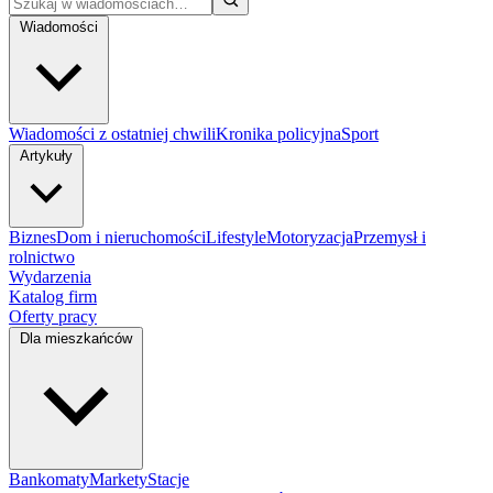
Wiadomości
Wiadomości z ostatniej chwili
Kronika policyjna
Sport
Artykuły
Biznes
Dom i nieruchomości
Lifestyle
Motoryzacja
Przemysł i
rolnictwo
Wydarzenia
Katalog firm
Oferty pracy
Dla mieszkańców
Bankomaty
Markety
Stacje