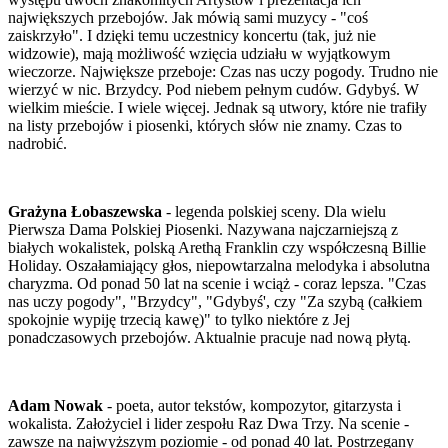
największych przebojów. Jak mówią sami muzycy - "coś
zaiskrzyło". I dzięki temu uczestnicy koncertu (tak, już nie
widzowie), mają możliwość wzięcia udziału w wyjątkowym
wieczorze. Największe przeboje: Czas nas uczy pogody. Trudno nie
wierzyć w nic. Brzydcy. Pod niebem pełnym cudów. Gdybyś. W
wielkim mieście. I wiele więcej. Jednak są utwory, które nie trafiły
na listy przebojów i piosenki, których słów nie znamy. Czas to
nadrobić.
Grażyna Łobaszewska
- legenda polskiej sceny. Dla wielu
Pierwsza Dama Polskiej Piosenki. Nazywana najczarniejszą z
białych wokalistek, polską Arethą Franklin czy współczesną Billie
Holiday. Oszałamiający głos, niepowtarzalna melodyka i absolutna
charyzma. Od ponad 50 lat na scenie i wciąż - coraz lepsza. "Czas
nas uczy pogody", "Brzydcy", "Gdybyś', czy "Za szybą (całkiem
spokojnie wypiję trzecią kawę)" to tylko niektóre z Jej
ponadczasowych przebojów. Aktualnie pracuje nad nową płytą.
Adam Nowak
- poeta, autor tekstów, kompozytor, gitarzysta i
wokalista. Założyciel i lider zespołu Raz Dwa Trzy. Na scenie -
zawsze na najwyższym poziomie - od ponad 40 lat. Postrzegany