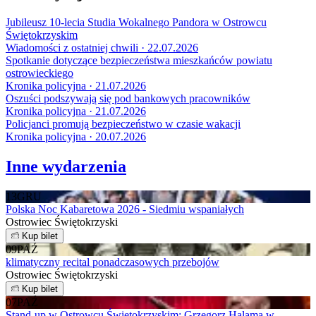
Jubileusz 10-lecia Studia Wokalnego Pandora w Ostrowcu
Świętokrzyskim
Wiadomości z ostatniej chwili · 22.07.2026
Spotkanie dotyczące bezpieczeństwa mieszkańców powiatu
ostrowieckiego
Kronika policyjna · 21.07.2026
Oszuści podszywają się pod bankowych pracowników
Kronika policyjna · 21.07.2026
Policjanci promują bezpieczeństwo w czasie wakacji
Kronika policyjna · 20.07.2026
Inne wydarzenia
13
GRU
Polska Noc Kabaretowa 2026 - Siedmiu wspaniałych
Ostrowiec Świętokrzyski
Kup bilet
09
PAŹ
klimatyczny recital ponadczasowych przebojów
Ostrowiec Świętokrzyski
Kup bilet
07
PAŹ
Stand-up w Ostrowcu Świętokrzyskim: Grzegorz Halama w