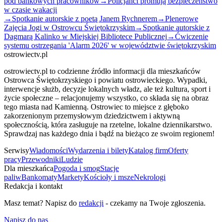
pod bankowych pracowników
→
Policjanci promują bezpieczeństwo
w czasie wakacji
→
Spotkanie autorskie z poetą Janem Rychnerem
→
Plenerowe
Zajęcia Jogi w Ostrowcu Świętokrzyskim
→
Spotkanie autorskie z
Dagmarą Kalinko w Miejskiej Bibliotece Publicznej
→
Ćwiczenie
systemu ostrzegania 'Alarm 2026' w województwie świętokrzyskim
ostrowiectv.pl
ostrowiectv.pl to codzienne źródło informacji dla mieszkańców
Ostrowca Świętokrzyskiego i powiatu ostrowieckiego. Wypadki,
interwencje służb, decyzje lokalnych władz, ale też kultura, sport i
życie społeczne – relacjonujemy wszystko, co składa się na obraz
tego miasta nad Kamienną. Ostrowiec to miejsce z głęboko
zakorzenionym przemysłowym dziedzictwem i aktywną
społecznością, która zasługuje na rzetelne, lokalne dziennikarstwo.
Sprawdzaj nas każdego dnia i bądź na bieżąco ze swoim regionem!
Serwisy
Wiadomości
Wydarzenia i bilety
Katalog firm
Oferty
pracy
Przewodniki
Ludzie
Dla mieszkańca
Pogoda i smog
Stacje
paliw
Bankomaty
Markety
Kościoły i msze
Nekrologi
Redakcja i kontakt
Masz temat? Napisz do
redakcji
- czekamy na Twoje zgłoszenia.
Napisz do nas