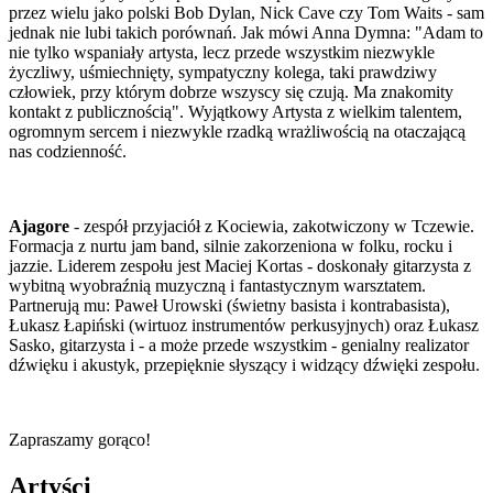
przez wielu jako polski Bob Dylan, Nick Cave czy Tom Waits - sam
jednak nie lubi takich porównań. Jak mówi Anna Dymna: "Adam to
nie tylko wspaniały artysta, lecz przede wszystkim niezwykle
życzliwy, uśmiechnięty, sympatyczny kolega, taki prawdziwy
człowiek, przy którym dobrze wszyscy się czują. Ma znakomity
kontakt z publicznością". Wyjątkowy Artysta z wielkim talentem,
ogromnym sercem i niezwykle rzadką wrażliwością na otaczającą
nas codzienność.
Ajagore
- zespół przyjaciół z Kociewia, zakotwiczony w Tczewie.
Formacja z nurtu jam band, silnie zakorzeniona w folku, rocku i
jazzie. Liderem zespołu jest Maciej Kortas - doskonały gitarzysta z
wybitną wyobraźnią muzyczną i fantastycznym warsztatem.
Partnerują mu: Paweł Urowski (świetny basista i kontrabasista),
Łukasz Łapiński (wirtuoz instrumentów perkusyjnych) oraz Łukasz
Sasko, gitarzysta i - a może przede wszystkim - genialny realizator
dźwięku i akustyk, przepięknie słyszący i widzący dźwięki zespołu.
Zapraszamy gorąco!
Artyści