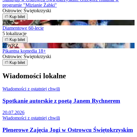
programie "Mizianie Żabki"
Ostrowiec Świętokrzyski
Kup bilet
13
LIS
Diamentowe 60-lecie
5 lokalizacje
Kup bilet
27
WRZ
Pikantna komedia 18+
Ostrowiec Świętokrzyski
Kup bilet
Wiadomości lokalne
Wiadomości z ostatniej chwili
Spotkanie autorskie z poetą Janem Rychnerem
20.07.2026
Wiadomości z ostatniej chwili
Plenerowe Zajęcia Jogi w Ostrowcu Świętokrzyskim