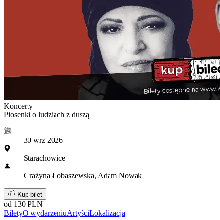
Koncerty
Piosenki o ludziach z duszą
30 wrz 2026
Starachowice
Grażyna Łobaszewska, Adam Nowak
Kup bilet
od 130 PLN
Bilety
O wydarzeniu
Artyści
Lokalizacja