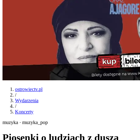
ostrowiectv.pl
/
Wydarzenia
/
Koncerty
muzyka · muzyka_pop
Piosenki o ludziach z duszą