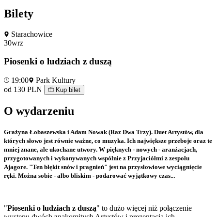
Bilety
Starachowice
30
wrz
Piosenki o ludziach z duszą
19:00
Park Kultury
od 130 PLN
Kup bilet
O wydarzeniu
Grażyna Łobaszewska i Adam Nowak (Raz Dwa Trzy). Duet Artystów, dla
których słowo jest równie ważne, co muzyka. Ich największe przeboje oraz te
mniej znane, ale ukochane utwory. W pięknych - nowych - aranżacjach,
przygotowanych i wykonywanych wspólnie z Przyjaciółmi z zespołu
Ajagore. "Ten błękit snów i pragnień" jest na przysłowiowe wyciągnięcie
.
ręki. Można sobie - albo bliskim - podarować wyjątkowy czas..
"
Piosenki o ludziach z duszą
" to dużo więcej niż połączenie
występu dwóch znakomitych Artystów i prezentacja ich