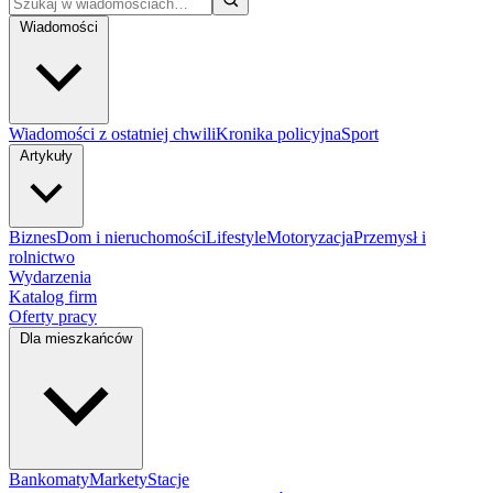
Wiadomości
Wiadomości z ostatniej chwili
Kronika policyjna
Sport
Artykuły
Biznes
Dom i nieruchomości
Lifestyle
Motoryzacja
Przemysł i
rolnictwo
Wydarzenia
Katalog firm
Oferty pracy
Dla mieszkańców
Bankomaty
Markety
Stacje