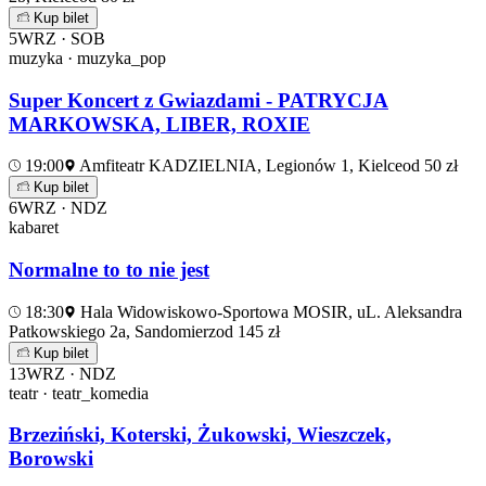
Kup bilet
5
WRZ · SOB
muzyka · muzyka_pop
Super Koncert z Gwiazdami - PATRYCJA
MARKOWSKA, LIBER, ROXIE
19:00
Amfiteatr KADZIELNIA, Legionów 1, Kielce
od 50 zł
Kup bilet
6
WRZ · NDZ
kabaret
Normalne to to nie jest
18:30
Hala Widowiskowo-Sportowa MOSIR, uL. Aleksandra
Patkowskiego 2a, Sandomierz
od 145 zł
Kup bilet
13
WRZ · NDZ
teatr · teatr_komedia
Brzeziński, Koterski, Żukowski, Wieszczek,
Borowski