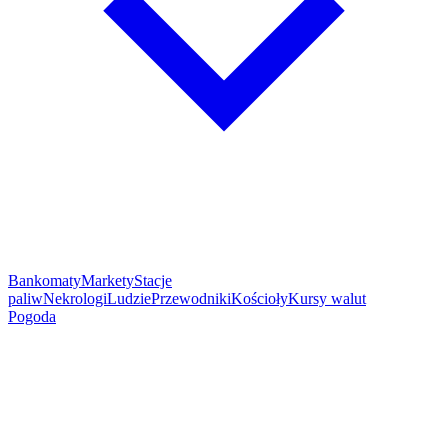
Bankomaty
Markety
Stacje
paliw
Nekrologi
Ludzie
Przewodniki
Kościoły
Kursy walut
Pogoda