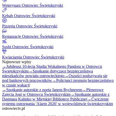
Weterynarz Ostrowiec Świętokrzyski
Kebab Ostrowiec Świętokrzyski
Pizzeria Ostrowiec Świętokrzyski
Restauracje Ostrowiec Świętokrzyski
Sushi Ostrowiec Świętokrzyski
Kwiaciarnia Ostrowiec Świętokrzyski
Najnowsze wpisy
→
Jubileusz 10-lecia Studia Wokalnego Pandora w Ostrowcu
Świętokrzyskim
→
Spotkanie dotyczące bezpieczeństwa
mieszkańców powiatu ostrowieckiego
→
Oszuści podszywają się
pod bankowych pracowników
→
Policjanci promują bezpieczeństwo
w czasie wakacji
→
Spotkanie autorskie z poetą Janem Rychnerem
→
Plenerowe
Zajęcia Jogi w Ostrowcu Świętokrzyskim
→
Spotkanie autorskie z
Dagmarą Kalinko w Miejskiej Bibliotece Publicznej
→
Ćwiczenie
systemu ostrzegania 'Alarm 2026' w województwie świętokrzyskim
ostrowiectv.pl