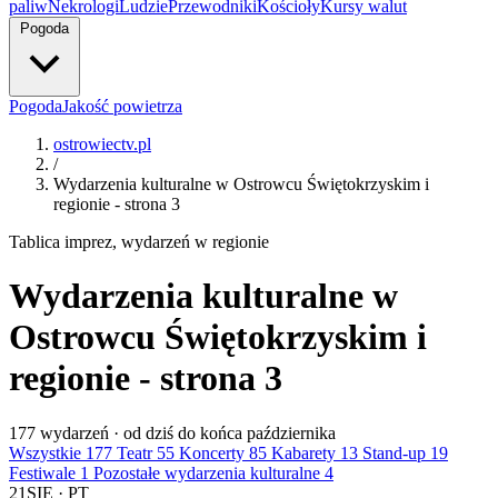
paliw
Nekrologi
Ludzie
Przewodniki
Kościoły
Kursy walut
Pogoda
Pogoda
Jakość powietrza
ostrowiectv.pl
/
Wydarzenia kulturalne w Ostrowcu Świętokrzyskim i
regionie - strona 3
Tablica imprez, wydarzeń w regionie
Wydarzenia kulturalne w
Ostrowcu Świętokrzyskim i
regionie - strona 3
177
wydarzeń · od dziś do końca października
Wszystkie
177
Teatr
55
Koncerty
85
Kabarety
13
Stand-up
19
Festiwale
1
Pozostałe wydarzenia kulturalne
4
21
SIE · PT