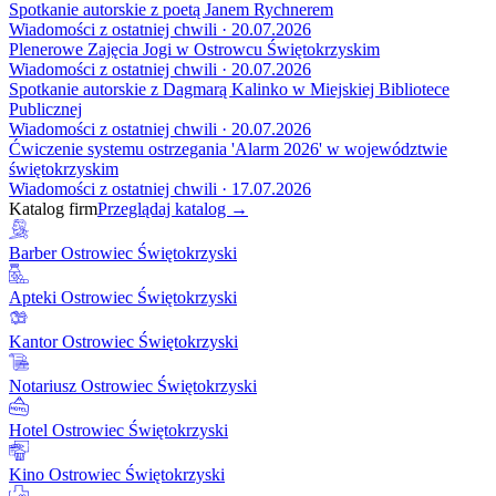
Spotkanie autorskie z poetą Janem Rychnerem
Wiadomości z ostatniej chwili · 20.07.2026
Plenerowe Zajęcia Jogi w Ostrowcu Świętokrzyskim
Wiadomości z ostatniej chwili · 20.07.2026
Spotkanie autorskie z Dagmarą Kalinko w Miejskiej Bibliotece
Publicznej
Wiadomości z ostatniej chwili · 20.07.2026
Ćwiczenie systemu ostrzegania 'Alarm 2026' w województwie
świętokrzyskim
Wiadomości z ostatniej chwili · 17.07.2026
Katalog firm
Przeglądaj katalog →
Barber Ostrowiec Świętokrzyski
Apteki Ostrowiec Świętokrzyski
Kantor Ostrowiec Świętokrzyski
Notariusz Ostrowiec Świętokrzyski
Hotel Ostrowiec Świętokrzyski
Kino Ostrowiec Świętokrzyski