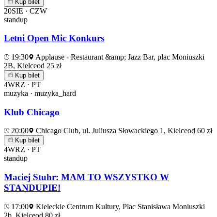
Kup bilet
20
SIE · CZW
standup
Letni Open Mic Konkurs
19:30
Applause - Restaurant &amp; Jazz Bar, plac Moniuszki
2B, Kielce
od 25 zł
Kup bilet
4
WRZ · PT
muzyka · muzyka_hard
Klub Chicago
20:00
Chicago Club, ul. Juliusza Słowackiego 1, Kielce
od 60 zł
Kup bilet
4
WRZ · PT
standup
Maciej Stuhr: MAM TO WSZYSTKO W
STANDUPIE!
17:00
Kieleckie Centrum Kultury, Plac Stanisława Moniuszki
2b, Kielce
od 80 zł