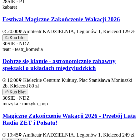
28
SIE · PT
kabaret
Festiwal Magiczne Zakończenie Wakacji 2026
20:00
Amfiteatr KADZIELNIA, Legionów 1, Kielce
od 129 zł
Kup bilet
30
SIE · NDZ
teatr · teatr_komedia
Dobrze się kłamie - astronomicznie zabawny
spektakl o układach międzyludzkich
16:00
Kieleckie Centrum Kultury, Plac Stanisława Moniuszki
2b, Kielce
od 80 zł
Kup bilet
30
SIE · NDZ
muzyka · muzyka_pop
Magiczne Zakończenie Wakacji 2026 - Przebój Lata
Radia ZET i Polsatu!
19:45
Amfiteatr KADZIELNIA, Legionów 1, Kielce
od 249 zł