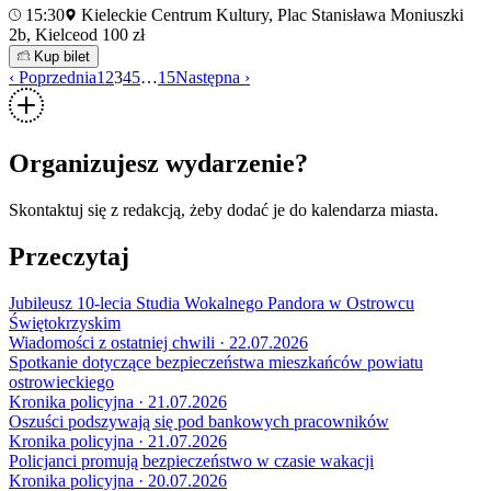
15:30
Kieleckie Centrum Kultury, Plac Stanisława Moniuszki
2b, Kielce
od 100 zł
Kup bilet
‹ Poprzednia
1
2
3
4
5
…
15
Następna ›
Organizujesz wydarzenie?
Skontaktuj się z redakcją, żeby dodać je do kalendarza miasta.
Przeczytaj
Jubileusz 10-lecia Studia Wokalnego Pandora w Ostrowcu
Świętokrzyskim
Wiadomości z ostatniej chwili · 22.07.2026
Spotkanie dotyczące bezpieczeństwa mieszkańców powiatu
ostrowieckiego
Kronika policyjna · 21.07.2026
Oszuści podszywają się pod bankowych pracowników
Kronika policyjna · 21.07.2026
Policjanci promują bezpieczeństwo w czasie wakacji
Kronika policyjna · 20.07.2026