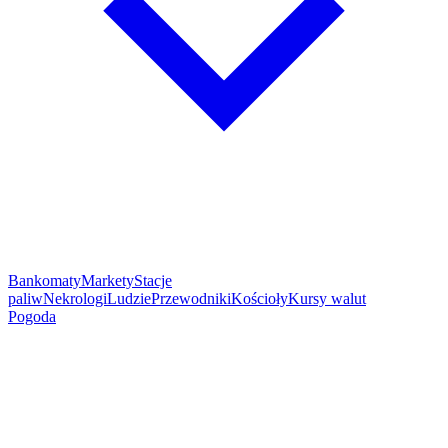
Bankomaty
Markety
Stacje
paliw
Nekrologi
Ludzie
Przewodniki
Kościoły
Kursy walut
Pogoda