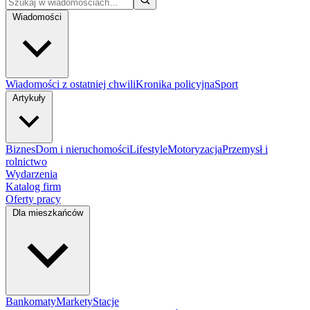
Wiadomości
Wiadomości z ostatniej chwili
Kronika policyjna
Sport
Artykuły
Biznes
Dom i nieruchomości
Lifestyle
Motoryzacja
Przemysł i
rolnictwo
Wydarzenia
Katalog firm
Oferty pracy
Dla mieszkańców
Bankomaty
Markety
Stacje