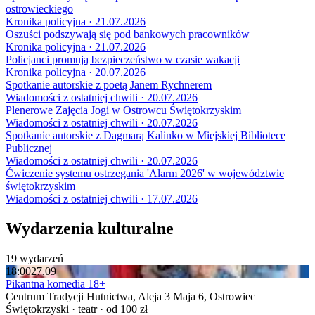
ostrowieckiego
Kronika policyjna · 21.07.2026
Oszuści podszywają się pod bankowych pracowników
Kronika policyjna · 21.07.2026
Policjanci promują bezpieczeństwo w czasie wakacji
Kronika policyjna · 20.07.2026
Spotkanie autorskie z poetą Janem Rychnerem
Wiadomości z ostatniej chwili · 20.07.2026
Plenerowe Zajęcia Jogi w Ostrowcu Świętokrzyskim
Wiadomości z ostatniej chwili · 20.07.2026
Spotkanie autorskie z Dagmarą Kalinko w Miejskiej Bibliotece
Publicznej
Wiadomości z ostatniej chwili · 20.07.2026
Ćwiczenie systemu ostrzegania 'Alarm 2026' w województwie
świętokrzyskim
Wiadomości z ostatniej chwili · 17.07.2026
Wydarzenia kulturalne
19 wydarzeń
18:00
27.09
Pikantna komedia 18+
Centrum Tradycji Hutnictwa, Aleja 3 Maja 6, Ostrowiec
Świętokrzyski · teatr · od 100 zł