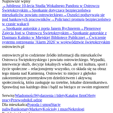
Najnowsze wpisy
→
Jubileusz 10-lecia Studia Wokalnego Pandora w Ostrowcu
Świętokrzyskim
→
Spotkanie dotyczące bezpieczeństwa
mieszkańców powiatu ostrowieckiego
→
Oszuści podszywają się
pod bankowych pracowników
→
Policjanci promują bezpieczeństwo
w czasie wakacji
→
Spotkanie autorskie z poetą Janem Rychnerem
→
Plenerowe
Zajęcia Jogi w Ostrowcu Świętokrzyskim
→
Spotkanie autorskie z
Dagmarą Kalinko w Miejskiej Bibliotece Publicznej
→
Ćwiczenie
systemu ostrzegania 'Alarm 2026' w województwie świętokrzyskim
ostrowiectv.pl
ostrowiectv.pl to codzienne źródło informacji dla mieszkańców
Ostrowca Świętokrzyskiego i powiatu ostrowieckiego. Wypadki,
interwencje służb, decyzje lokalnych władz, ale też kultura, sport i
życie społeczne – relacjonujemy wszystko, co składa się na obraz
tego miasta nad Kamienną. Ostrowiec to miejsce z głęboko
zakorzenionym przemysłowym dziedzictwem i aktywną
społecznością, która zasługuje na rzetelne, lokalne dziennikarstwo.
Sprawdzaj nas każdego dnia i bądź na bieżąco ze swoim regionem!
Serwisy
Wiadomości
Wydarzenia i bilety
Katalog firm
Oferty
pracy
Przewodniki
Ludzie
Dla mieszkańca
Pogoda i smog
Stacje
paliw
Bankomaty
Markety
Kościoły i msze
Nekrologi