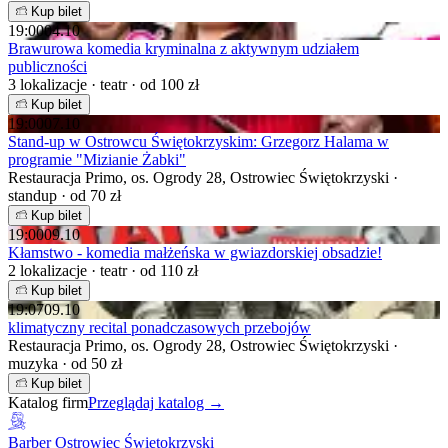
Kup bilet
19:00
04.10
Brawurowa komedia kryminalna z aktywnym udziałem
publiczności
3 lokalizacje · teatr · od 100 zł
Kup bilet
19:00
07.10
Stand-up w Ostrowcu Świętokrzyskim: Grzegorz Halama w
programie "Mizianie Żabki"
Restauracja Primo, os. Ogrody 28, Ostrowiec Świętokrzyski ·
standup · od 70 zł
Kup bilet
19:00
09.10
Kłamstwo - komedia małżeńska w gwiazdorskiej obsadzie!
2 lokalizacje · teatr · od 110 zł
Kup bilet
19:07
09.10
klimatyczny recital ponadczasowych przebojów
Restauracja Primo, os. Ogrody 28, Ostrowiec Świętokrzyski ·
muzyka · od 50 zł
Kup bilet
Katalog firm
Przeglądaj katalog →
Barber Ostrowiec Świętokrzyski