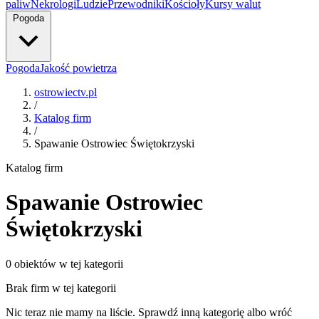
paliw
Nekrologi
Ludzie
Przewodniki
Kościoły
Kursy walut
Pogoda
Pogoda
Jakość powietrza
ostrowiectv.pl
/
Katalog firm
/
Spawanie Ostrowiec Świętokrzyski
Katalog firm
Spawanie Ostrowiec
Świętokrzyski
0 obiektów w tej kategorii
Brak firm w tej kategorii
Nic teraz nie mamy na liście. Sprawdź inną kategorię albo wróć