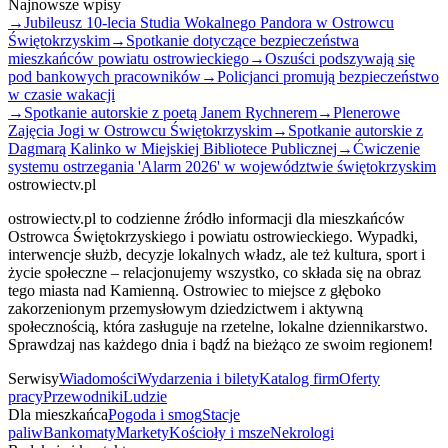
Najnowsze wpisy
→
Jubileusz 10-lecia Studia Wokalnego Pandora w Ostrowcu
Świętokrzyskim
→
Spotkanie dotyczące bezpieczeństwa
mieszkańców powiatu ostrowieckiego
→
Oszuści podszywają się
pod bankowych pracowników
→
Policjanci promują bezpieczeństwo
w czasie wakacji
→
Spotkanie autorskie z poetą Janem Rychnerem
→
Plenerowe
Zajęcia Jogi w Ostrowcu Świętokrzyskim
→
Spotkanie autorskie z
Dagmarą Kalinko w Miejskiej Bibliotece Publicznej
→
Ćwiczenie
systemu ostrzegania 'Alarm 2026' w województwie świętokrzyskim
ostrowiectv.pl
ostrowiectv.pl to codzienne źródło informacji dla mieszkańców
Ostrowca Świętokrzyskiego i powiatu ostrowieckiego. Wypadki,
interwencje służb, decyzje lokalnych władz, ale też kultura, sport i
życie społeczne – relacjonujemy wszystko, co składa się na obraz
tego miasta nad Kamienną. Ostrowiec to miejsce z głęboko
zakorzenionym przemysłowym dziedzictwem i aktywną
społecznością, która zasługuje na rzetelne, lokalne dziennikarstwo.
Sprawdzaj nas każdego dnia i bądź na bieżąco ze swoim regionem!
Serwisy
Wiadomości
Wydarzenia i bilety
Katalog firm
Oferty
pracy
Przewodniki
Ludzie
Dla mieszkańca
Pogoda i smog
Stacje
paliw
Bankomaty
Markety
Kościoły i msze
Nekrologi