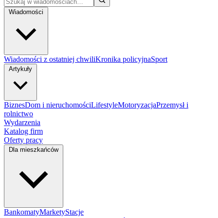
Wiadomości
Wiadomości z ostatniej chwili
Kronika policyjna
Sport
Artykuły
Biznes
Dom i nieruchomości
Lifestyle
Motoryzacja
Przemysł i
rolnictwo
Wydarzenia
Katalog firm
Oferty pracy
Dla mieszkańców
Bankomaty
Markety
Stacje