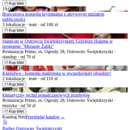
Kup bilet
19:00
04.10
Brawurowa komedia kryminalna z aktywnym udziałem
publiczności
3 lokalizacje · teatr · od 100 zł
Kup bilet
19:00
07.10
Stand-up w Ostrowcu Świętokrzyskim: Grzegorz Halama w
programie "Mizianie Żabki"
Restauracja Primo, os. Ogrody 28, Ostrowiec Świętokrzyski ·
standup · od 70 zł
Kup bilet
19:00
09.10
Kłamstwo - komedia małżeńska w gwiazdorskiej obsadzie!
2 lokalizacje · teatr · od 110 zł
Kup bilet
19:07
09.10
klimatyczny recital ponadczasowych przebojów
Restauracja Primo, os. Ogrody 28, Ostrowiec Świętokrzyski ·
muzyka · od 50 zł
Kup bilet
Katalog firm
Przeglądaj katalog →
Barber Ostrowiec Świętokrzyski