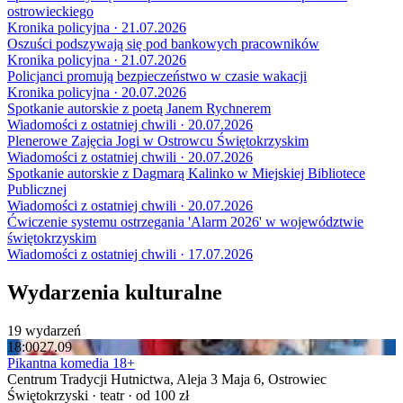
ostrowieckiego
Kronika policyjna · 21.07.2026
Oszuści podszywają się pod bankowych pracowników
Kronika policyjna · 21.07.2026
Policjanci promują bezpieczeństwo w czasie wakacji
Kronika policyjna · 20.07.2026
Spotkanie autorskie z poetą Janem Rychnerem
Wiadomości z ostatniej chwili · 20.07.2026
Plenerowe Zajęcia Jogi w Ostrowcu Świętokrzyskim
Wiadomości z ostatniej chwili · 20.07.2026
Spotkanie autorskie z Dagmarą Kalinko w Miejskiej Bibliotece
Publicznej
Wiadomości z ostatniej chwili · 20.07.2026
Ćwiczenie systemu ostrzegania 'Alarm 2026' w województwie
świętokrzyskim
Wiadomości z ostatniej chwili · 17.07.2026
Wydarzenia kulturalne
19 wydarzeń
18:00
27.09
Pikantna komedia 18+
Centrum Tradycji Hutnictwa, Aleja 3 Maja 6, Ostrowiec
Świętokrzyski · teatr · od 100 zł