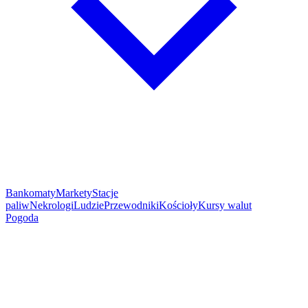
Bankomaty
Markety
Stacje
paliw
Nekrologi
Ludzie
Przewodniki
Kościoły
Kursy walut
Pogoda