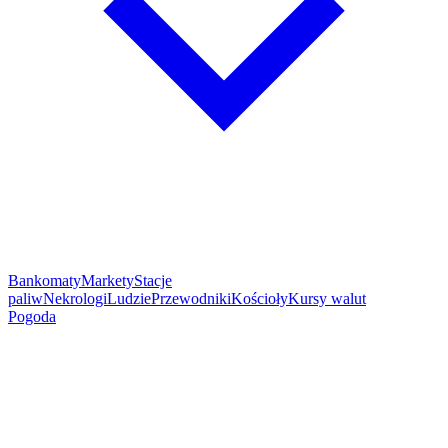
Bankomaty
Markety
Stacje
paliw
Nekrologi
Ludzie
Przewodniki
Kościoły
Kursy walut
Pogoda