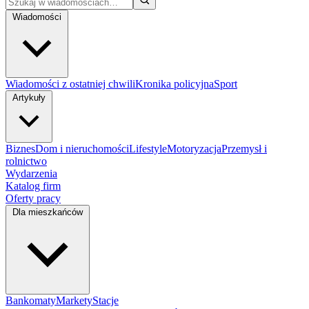
Wiadomości
Wiadomości z ostatniej chwili
Kronika policyjna
Sport
Artykuły
Biznes
Dom i nieruchomości
Lifestyle
Motoryzacja
Przemysł i
rolnictwo
Wydarzenia
Katalog firm
Oferty pracy
Dla mieszkańców
Bankomaty
Markety
Stacje