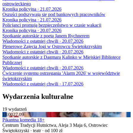
ostrowieckiego
Kronika policyjna · 21.07.2026
Oszuści podszywają się pod bankowych pracowników
Kronika policyjna · 21.07.2026
Policjanci promują bezpieczeństwo w czasie wakacji
Kronika policyjna · 20.07.2026
Spotkanie autorskie z poetą Janem Rychnerem
Wiadomości z ostatniej chwili · 20.07.2026
Plenerowe Zajęcia Jogi w Ostrowcu Świętokrzyskim
Wiadomości z ostatniej chwili · 20.07.2026
Spotkanie autorskie z Dagmarą Kalinko w Miejskiej Bibliotece
Publicznej
Wiadomości z ostatniej chwili · 20.07.2026
Ćwiczenie systemu ostrzegania 'Alarm 2026' w województwie
świętokrzyskim
Wiadomości z ostatniej chwili · 17.07.2026
Wydarzenia kulturalne
19 wydarzeń
18:00
27.09
Pikantna komedia 18+
Centrum Tradycji Hutnictwa, Aleja 3 Maja 6, Ostrowiec
Świętokrzyski · teatr · od 100 zł