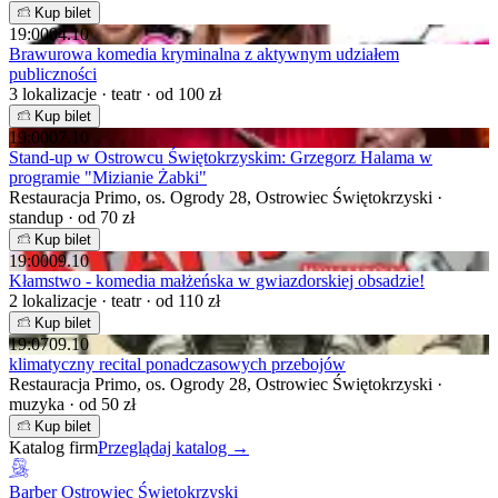
Kup bilet
19:00
04.10
Brawurowa komedia kryminalna z aktywnym udziałem
publiczności
3 lokalizacje · teatr · od 100 zł
Kup bilet
19:00
07.10
Stand-up w Ostrowcu Świętokrzyskim: Grzegorz Halama w
programie "Mizianie Żabki"
Restauracja Primo, os. Ogrody 28, Ostrowiec Świętokrzyski ·
standup · od 70 zł
Kup bilet
19:00
09.10
Kłamstwo - komedia małżeńska w gwiazdorskiej obsadzie!
2 lokalizacje · teatr · od 110 zł
Kup bilet
19:07
09.10
klimatyczny recital ponadczasowych przebojów
Restauracja Primo, os. Ogrody 28, Ostrowiec Świętokrzyski ·
muzyka · od 50 zł
Kup bilet
Katalog firm
Przeglądaj katalog →
Barber Ostrowiec Świętokrzyski