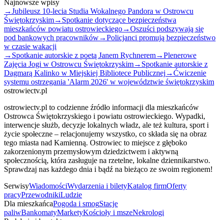
Najnowsze wpisy
→
Jubileusz 10-lecia Studia Wokalnego Pandora w Ostrowcu
Świętokrzyskim
→
Spotkanie dotyczące bezpieczeństwa
mieszkańców powiatu ostrowieckiego
→
Oszuści podszywają się
pod bankowych pracowników
→
Policjanci promują bezpieczeństwo
w czasie wakacji
→
Spotkanie autorskie z poetą Janem Rychnerem
→
Plenerowe
Zajęcia Jogi w Ostrowcu Świętokrzyskim
→
Spotkanie autorskie z
Dagmarą Kalinko w Miejskiej Bibliotece Publicznej
→
Ćwiczenie
systemu ostrzegania 'Alarm 2026' w województwie świętokrzyskim
ostrowiectv.pl
ostrowiectv.pl to codzienne źródło informacji dla mieszkańców
Ostrowca Świętokrzyskiego i powiatu ostrowieckiego. Wypadki,
interwencje służb, decyzje lokalnych władz, ale też kultura, sport i
życie społeczne – relacjonujemy wszystko, co składa się na obraz
tego miasta nad Kamienną. Ostrowiec to miejsce z głęboko
zakorzenionym przemysłowym dziedzictwem i aktywną
społecznością, która zasługuje na rzetelne, lokalne dziennikarstwo.
Sprawdzaj nas każdego dnia i bądź na bieżąco ze swoim regionem!
Serwisy
Wiadomości
Wydarzenia i bilety
Katalog firm
Oferty
pracy
Przewodniki
Ludzie
Dla mieszkańca
Pogoda i smog
Stacje
paliw
Bankomaty
Markety
Kościoły i msze
Nekrologi