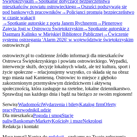
Świętokrzyskim
→
Spotkanie dotyczące bezpieczeństwa
mieszkańców powiatu ostrowieckiego
→
Oszuści podszywają się
pod bankowych pracowników
→
Policjanci promują bezpieczeństwo
w czasie wakacji
→
Spotkanie autorskie z poetą Janem Rychnerem
→
Plenerowe
Zajęcia Jogi w Ostrowcu Świętokrzyskim
→
Spotkanie autorskie z
Dagmarą Kalinko w Miejskiej Bibliotece Publicznej
→
Ćwiczenie
systemu ostrzegania 'Alarm 2026' w województwie świętokrzyskim
ostrowiectv.pl
ostrowiectv.pl to codzienne źródło informacji dla mieszkańców
Ostrowca Świętokrzyskiego i powiatu ostrowieckiego. Wypadki,
interwencje służb, decyzje lokalnych władz, ale też kultura, sport i
życie społeczne – relacjonujemy wszystko, co składa się na obraz
tego miasta nad Kamienną. Ostrowiec to miejsce z głęboko
zakorzenionym przemysłowym dziedzictwem i aktywną
społecznością, która zasługuje na rzetelne, lokalne dziennikarstwo.
Sprawdzaj nas każdego dnia i bądź na bieżąco ze swoim regionem!
Serwisy
Wiadomości
Wydarzenia i bilety
Katalog firm
Oferty
pracy
Przewodniki
Ludzie
Dla mieszkańca
Pogoda i smog
Stacje
paliw
Bankomaty
Markety
Kościoły i msze
Nekrologi
Redakcja i kontakt
Masz temat? Napisz do
redakcji
- czekamy na Twoje zgłoszenia.