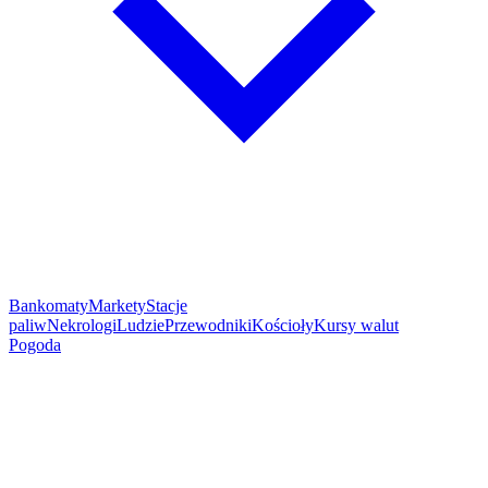
Bankomaty
Markety
Stacje
paliw
Nekrologi
Ludzie
Przewodniki
Kościoły
Kursy walut
Pogoda