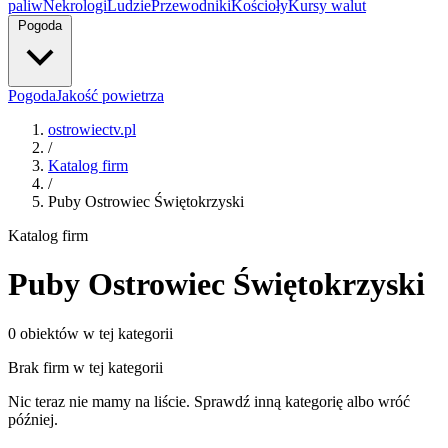
paliw
Nekrologi
Ludzie
Przewodniki
Kościoły
Kursy walut
Pogoda
Pogoda
Jakość powietrza
ostrowiectv.pl
/
Katalog firm
/
Puby Ostrowiec Świętokrzyski
Katalog firm
Puby Ostrowiec Świętokrzyski
0 obiektów w tej kategorii
Brak firm w tej kategorii
Nic teraz nie mamy na liście. Sprawdź inną kategorię albo wróć
później.