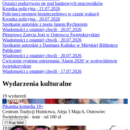
Oszuści podszywają się pod bankowych pracowników
Kronika policyjna · 21.07.2026
Policjanci promują bezpieczeństwo w czasie wakacji
Kronika policyjna · 20.07.2026
Spotkanie autorskie z poetą Janem Rychnerem
Wiadomości z ostatniej chwili · 20.07.2026
Plenerowe Zajęcia Jogi w Ostrowcu Świętokrzyskim
Wiadomości z ostatniej chwili · 20.07.2026
Spotkanie autorskie z Dagmarą Kalinko w Miejskiej Bibliotece
Publicznej
Wiadomości z ostatniej chwili · 20.07.2026
Ćwiczenie systemu ostrzegania 'Alarm 2026' w województwie
świętokrzyskim
Wiadomości z ostatniej chwili · 17.07.2026
Wydarzenia kulturalne
19 wydarzeń
18:00
27.09
Pikantna komedia 18+
Centrum Tradycji Hutnictwa, Aleja 3 Maja 6, Ostrowiec
Świętokrzyski · teatr · od 100 zł
Kup bilet
19:00
04.10