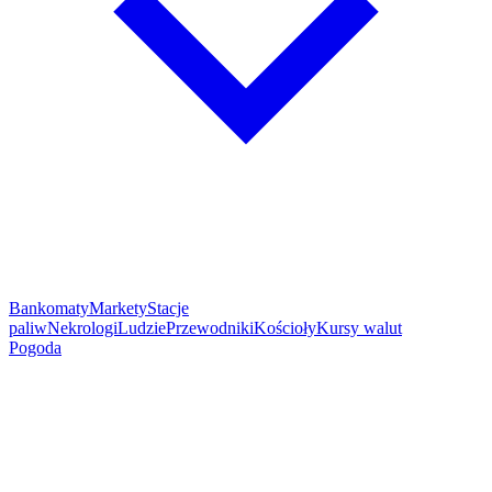
Bankomaty
Markety
Stacje
paliw
Nekrologi
Ludzie
Przewodniki
Kościoły
Kursy walut
Pogoda