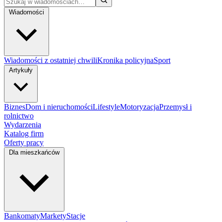
Wiadomości
Wiadomości z ostatniej chwili
Kronika policyjna
Sport
Artykuły
Biznes
Dom i nieruchomości
Lifestyle
Motoryzacja
Przemysł i
rolnictwo
Wydarzenia
Katalog firm
Oferty pracy
Dla mieszkańców
Bankomaty
Markety
Stacje