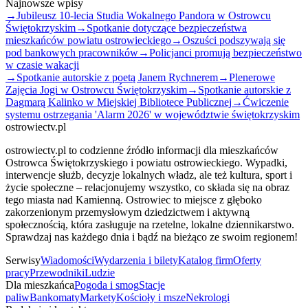
Najnowsze wpisy
→
Jubileusz 10-lecia Studia Wokalnego Pandora w Ostrowcu
Świętokrzyskim
→
Spotkanie dotyczące bezpieczeństwa
mieszkańców powiatu ostrowieckiego
→
Oszuści podszywają się
pod bankowych pracowników
→
Policjanci promują bezpieczeństwo
w czasie wakacji
→
Spotkanie autorskie z poetą Janem Rychnerem
→
Plenerowe
Zajęcia Jogi w Ostrowcu Świętokrzyskim
→
Spotkanie autorskie z
Dagmarą Kalinko w Miejskiej Bibliotece Publicznej
→
Ćwiczenie
systemu ostrzegania 'Alarm 2026' w województwie świętokrzyskim
ostrowiectv.pl
ostrowiectv.pl to codzienne źródło informacji dla mieszkańców
Ostrowca Świętokrzyskiego i powiatu ostrowieckiego. Wypadki,
interwencje służb, decyzje lokalnych władz, ale też kultura, sport i
życie społeczne – relacjonujemy wszystko, co składa się na obraz
tego miasta nad Kamienną. Ostrowiec to miejsce z głęboko
zakorzenionym przemysłowym dziedzictwem i aktywną
społecznością, która zasługuje na rzetelne, lokalne dziennikarstwo.
Sprawdzaj nas każdego dnia i bądź na bieżąco ze swoim regionem!
Serwisy
Wiadomości
Wydarzenia i bilety
Katalog firm
Oferty
pracy
Przewodniki
Ludzie
Dla mieszkańca
Pogoda i smog
Stacje
paliw
Bankomaty
Markety
Kościoły i msze
Nekrologi