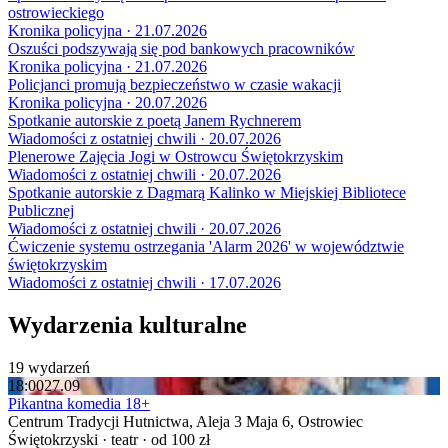
ostrowieckiego
Kronika policyjna · 21.07.2026
Oszuści podszywają się pod bankowych pracowników
Kronika policyjna · 21.07.2026
Policjanci promują bezpieczeństwo w czasie wakacji
Kronika policyjna · 20.07.2026
Spotkanie autorskie z poetą Janem Rychnerem
Wiadomości z ostatniej chwili · 20.07.2026
Plenerowe Zajęcia Jogi w Ostrowcu Świętokrzyskim
Wiadomości z ostatniej chwili · 20.07.2026
Spotkanie autorskie z Dagmarą Kalinko w Miejskiej Bibliotece
Publicznej
Wiadomości z ostatniej chwili · 20.07.2026
Ćwiczenie systemu ostrzegania 'Alarm 2026' w województwie
świętokrzyskim
Wiadomości z ostatniej chwili · 17.07.2026
Wydarzenia kulturalne
19 wydarzeń
18:00
27.09
Pikantna komedia 18+
Centrum Tradycji Hutnictwa, Aleja 3 Maja 6, Ostrowiec
Świętokrzyski · teatr · od 100 zł