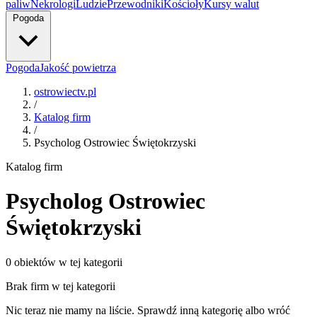
paliw
Nekrologi
Ludzie
Przewodniki
Kościoły
Kursy walut
Pogoda
Pogoda
Jakość powietrza
ostrowiectv.pl
/
Katalog firm
/
Psycholog Ostrowiec Świętokrzyski
Katalog firm
Psycholog Ostrowiec
Świętokrzyski
0 obiektów w tej kategorii
Brak firm w tej kategorii
Nic teraz nie mamy na liście. Sprawdź inną kategorię albo wróć