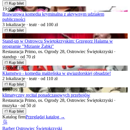
Kup bilet
19:00
04.10
Brawurowa komedia kryminalna z aktywnym udziałem
publiczności
3 lokalizacje · teatr · od 100 zł
Kup bilet
19:00
07.10
Stand-up w Ostrowcu Świętokrzyskim: Grzegorz Halama w
programie "Mizianie Żabki"
Restauracja Primo, os. Ogrody 28, Ostrowiec Świętokrzyski ·
standup · od 70 zł
Kup bilet
19:00
09.10
Kłamstwo - komedia małżeńska w gwiazdorskiej obsadzie!
2 lokalizacje · teatr · od 110 zł
Kup bilet
19:07
09.10
klimatyczny recital ponadczasowych przebojów
Restauracja Primo, os. Ogrody 28, Ostrowiec Świętokrzyski ·
muzyka · od 50 zł
Kup bilet
Katalog firm
Przeglądaj katalog →
Barber Ostrowiec Świętokrzyski