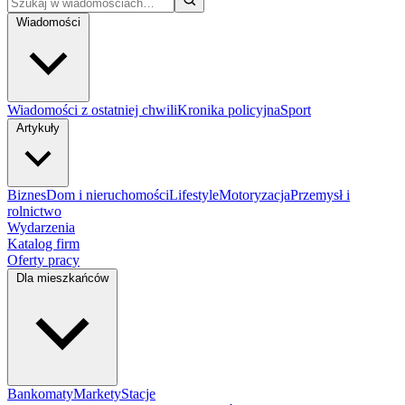
Wiadomości
Wiadomości z ostatniej chwili
Kronika policyjna
Sport
Artykuły
Biznes
Dom i nieruchomości
Lifestyle
Motoryzacja
Przemysł i
rolnictwo
Wydarzenia
Katalog firm
Oferty pracy
Dla mieszkańców
Bankomaty
Markety
Stacje