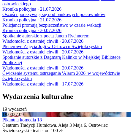
ostrowieckiego
Kronika policyjna · 21.07.2026
Oszuści podszywają się pod bankowych pracowników
Kronika policyjna · 21.07.2026
Policjanci promują bezpieczeństwo w czasie wakacji
Kronika policyjna · 20.07.2026
Spotkanie autorskie z poetą Janem Rychnerem
Wiadomości z ostatniej chwili · 20.07.2026
Plenerowe Zajęcia Jogi w Ostrowcu Świętokrzyskim
Wiadomości z ostatniej chwili · 20.07.2026
Spotkanie autorskie z Dagmarą Kalinko w Miejskiej Bibliotece
Publicznej
Wiadomości z ostatniej chwili · 20.07.2026
Ćwiczenie systemu ostrzegania 'Alarm 2026' w województwie
świętokrzyskim
Wiadomości z ostatniej chwili · 17.07.2026
Wydarzenia kulturalne
19 wydarzeń
18:00
27.09
Pikantna komedia 18+
Centrum Tradycji Hutnictwa, Aleja 3 Maja 6, Ostrowiec
Świętokrzyski · teatr · od 100 zł