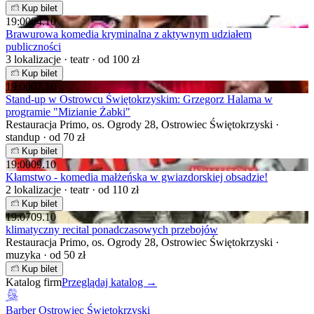
Kup bilet
19:00
04.10
Brawurowa komedia kryminalna z aktywnym udziałem
publiczności
3 lokalizacje · teatr · od 100 zł
Kup bilet
19:00
07.10
Stand-up w Ostrowcu Świętokrzyskim: Grzegorz Halama w
programie "Mizianie Żabki"
Restauracja Primo, os. Ogrody 28, Ostrowiec Świętokrzyski ·
standup · od 70 zł
Kup bilet
19:00
09.10
Kłamstwo - komedia małżeńska w gwiazdorskiej obsadzie!
2 lokalizacje · teatr · od 110 zł
Kup bilet
19:07
09.10
klimatyczny recital ponadczasowych przebojów
Restauracja Primo, os. Ogrody 28, Ostrowiec Świętokrzyski ·
muzyka · od 50 zł
Kup bilet
Katalog firm
Przeglądaj katalog →
Barber Ostrowiec Świętokrzyski