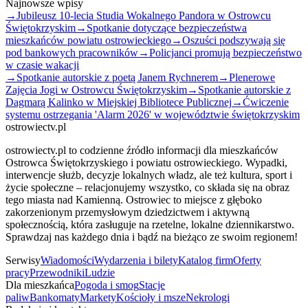
Najnowsze wpisy
→
Jubileusz 10-lecia Studia Wokalnego Pandora w Ostrowcu
Świętokrzyskim
→
Spotkanie dotyczące bezpieczeństwa
mieszkańców powiatu ostrowieckiego
→
Oszuści podszywają się
pod bankowych pracowników
→
Policjanci promują bezpieczeństwo
w czasie wakacji
→
Spotkanie autorskie z poetą Janem Rychnerem
→
Plenerowe
Zajęcia Jogi w Ostrowcu Świętokrzyskim
→
Spotkanie autorskie z
Dagmarą Kalinko w Miejskiej Bibliotece Publicznej
→
Ćwiczenie
systemu ostrzegania 'Alarm 2026' w województwie świętokrzyskim
ostrowiectv.pl
ostrowiectv.pl to codzienne źródło informacji dla mieszkańców
Ostrowca Świętokrzyskiego i powiatu ostrowieckiego. Wypadki,
interwencje służb, decyzje lokalnych władz, ale też kultura, sport i
życie społeczne – relacjonujemy wszystko, co składa się na obraz
tego miasta nad Kamienną. Ostrowiec to miejsce z głęboko
zakorzenionym przemysłowym dziedzictwem i aktywną
społecznością, która zasługuje na rzetelne, lokalne dziennikarstwo.
Sprawdzaj nas każdego dnia i bądź na bieżąco ze swoim regionem!
Serwisy
Wiadomości
Wydarzenia i bilety
Katalog firm
Oferty
pracy
Przewodniki
Ludzie
Dla mieszkańca
Pogoda i smog
Stacje
paliw
Bankomaty
Markety
Kościoły i msze
Nekrologi