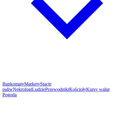
Bankomaty
Markety
Stacje
paliw
Nekrologi
Ludzie
Przewodniki
Kościoły
Kursy walut
Pogoda