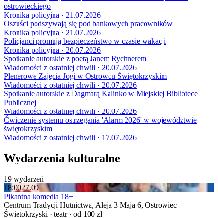
ostrowieckiego
Kronika policyjna · 21.07.2026
Oszuści podszywają się pod bankowych pracowników
Kronika policyjna · 21.07.2026
Policjanci promują bezpieczeństwo w czasie wakacji
Kronika policyjna · 20.07.2026
Spotkanie autorskie z poetą Janem Rychnerem
Wiadomości z ostatniej chwili · 20.07.2026
Plenerowe Zajęcia Jogi w Ostrowcu Świętokrzyskim
Wiadomości z ostatniej chwili · 20.07.2026
Spotkanie autorskie z Dagmarą Kalinko w Miejskiej Bibliotece
Publicznej
Wiadomości z ostatniej chwili · 20.07.2026
Ćwiczenie systemu ostrzegania 'Alarm 2026' w województwie
świętokrzyskim
Wiadomości z ostatniej chwili · 17.07.2026
Wydarzenia kulturalne
19 wydarzeń
18:00
27.09
Pikantna komedia 18+
Centrum Tradycji Hutnictwa, Aleja 3 Maja 6, Ostrowiec
Świętokrzyski · teatr · od 100 zł