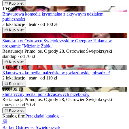
Kup bilet
19:00
04.10
Brawurowa komedia kryminalna z aktywnym udziałem
publiczności
3 lokalizacje · teatr · od 100 zł
Kup bilet
19:00
07.10
Stand-up w Ostrowcu Świętokrzyskim: Grzegorz Halama w
programie "Mizianie Żabki"
Restauracja Primo, os. Ogrody 28, Ostrowiec Świętokrzyski ·
standup · od 70 zł
Kup bilet
19:00
09.10
Kłamstwo - komedia małżeńska w gwiazdorskiej obsadzie!
2 lokalizacje · teatr · od 110 zł
Kup bilet
19:07
09.10
klimatyczny recital ponadczasowych przebojów
Restauracja Primo, os. Ogrody 28, Ostrowiec Świętokrzyski ·
muzyka · od 50 zł
Kup bilet
Katalog firm
Przeglądaj katalog →
Barber Ostrowiec Świętokrzyski