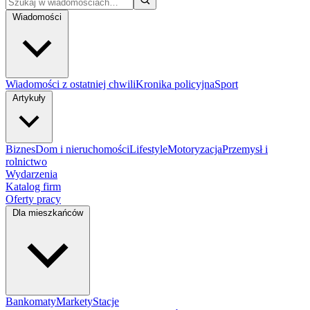
Wiadomości
Wiadomości z ostatniej chwili
Kronika policyjna
Sport
Artykuły
Biznes
Dom i nieruchomości
Lifestyle
Motoryzacja
Przemysł i
rolnictwo
Wydarzenia
Katalog firm
Oferty pracy
Dla mieszkańców
Bankomaty
Markety
Stacje