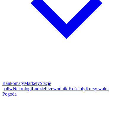
Bankomaty
Markety
Stacje
paliw
Nekrologi
Ludzie
Przewodniki
Kościoły
Kursy walut
Pogoda