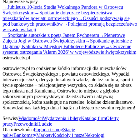
Najnowsze wpisy
→
Jubileusz 10-lecia Studia Wokalnego Pandora w Ostrowcu
Świętokrzyskim
→
Spotkanie dotyczące bezpieczeństwa
mieszkańców powiatu ostrowieckiego
→
Oszuści podszywają się
pod bankowych pracowników
→
Policjanci promują bezpieczeństwo
w czasie wakacji
→
Spotkanie autorskie z poetą Janem Rychnerem
→
Plenerowe
Zajęcia Jogi w Ostrowcu Świętokrzyskim
→
Spotkanie autorskie z
Dagmarą Kalinko w Miejskiej Bibliotece Publicznej
→
Ćwiczenie
systemu ostrzegania 'Alarm 2026' w województwie świętokrzyskim
ostrowiectv.pl
ostrowiectv.pl to codzienne źródło informacji dla mieszkańców
Ostrowca Świętokrzyskiego i powiatu ostrowieckiego. Wypadki,
interwencje służb, decyzje lokalnych władz, ale też kultura, sport i
życie społeczne – relacjonujemy wszystko, co składa się na obraz
tego miasta nad Kamienną. Ostrowiec to miejsce z głęboko
zakorzenionym przemysłowym dziedzictwem i aktywną
społecznością, która zasługuje na rzetelne, lokalne dziennikarstwo.
Sprawdzaj nas każdego dnia i bądź na bieżąco ze swoim regionem!
Serwisy
Wiadomości
Wydarzenia i bilety
Katalog firm
Oferty
pracy
Przewodniki
Ludzie
Dla mieszkańca
Pogoda i smog
Stacje
paliw
Bankomaty
Markety
Kościoły i msze
Nekrologi