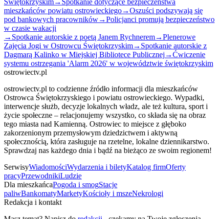
Świętokrzyskim
→
Spotkanie dotyczące bezpieczeństwa
mieszkańców powiatu ostrowieckiego
→
Oszuści podszywają się
pod bankowych pracowników
→
Policjanci promują bezpieczeństwo
w czasie wakacji
→
Spotkanie autorskie z poetą Janem Rychnerem
→
Plenerowe
Zajęcia Jogi w Ostrowcu Świętokrzyskim
→
Spotkanie autorskie z
Dagmarą Kalinko w Miejskiej Bibliotece Publicznej
→
Ćwiczenie
systemu ostrzegania 'Alarm 2026' w województwie świętokrzyskim
ostrowiectv.pl
ostrowiectv.pl to codzienne źródło informacji dla mieszkańców
Ostrowca Świętokrzyskiego i powiatu ostrowieckiego. Wypadki,
interwencje służb, decyzje lokalnych władz, ale też kultura, sport i
życie społeczne – relacjonujemy wszystko, co składa się na obraz
tego miasta nad Kamienną. Ostrowiec to miejsce z głęboko
zakorzenionym przemysłowym dziedzictwem i aktywną
społecznością, która zasługuje na rzetelne, lokalne dziennikarstwo.
Sprawdzaj nas każdego dnia i bądź na bieżąco ze swoim regionem!
Serwisy
Wiadomości
Wydarzenia i bilety
Katalog firm
Oferty
pracy
Przewodniki
Ludzie
Dla mieszkańca
Pogoda i smog
Stacje
paliw
Bankomaty
Markety
Kościoły i msze
Nekrologi
Redakcja i kontakt
Masz temat? Napisz do
redakcji
- czekamy na Twoje zgłoszenia.