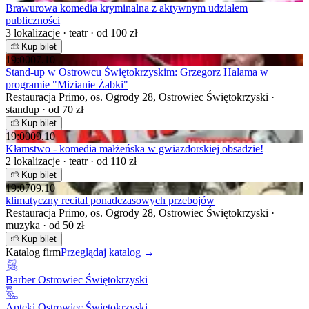
Brawurowa komedia kryminalna z aktywnym udziałem
publiczności
3 lokalizacje · teatr · od 100 zł
Kup bilet
19:00
07.10
Stand-up w Ostrowcu Świętokrzyskim: Grzegorz Halama w
programie "Mizianie Żabki"
Restauracja Primo, os. Ogrody 28, Ostrowiec Świętokrzyski ·
standup · od 70 zł
Kup bilet
19:00
09.10
Kłamstwo - komedia małżeńska w gwiazdorskiej obsadzie!
2 lokalizacje · teatr · od 110 zł
Kup bilet
19:07
09.10
klimatyczny recital ponadczasowych przebojów
Restauracja Primo, os. Ogrody 28, Ostrowiec Świętokrzyski ·
muzyka · od 50 zł
Kup bilet
Katalog firm
Przeglądaj katalog →
Barber Ostrowiec Świętokrzyski
Apteki Ostrowiec Świętokrzyski