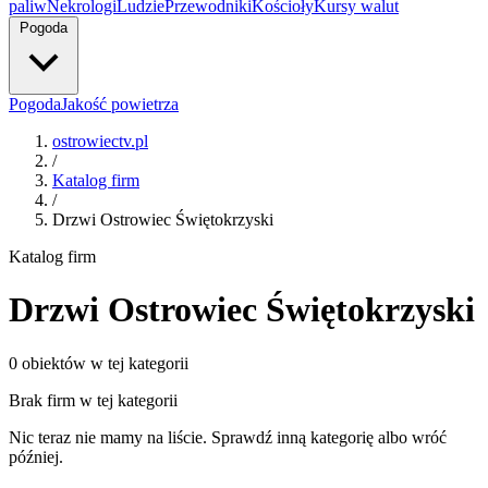
paliw
Nekrologi
Ludzie
Przewodniki
Kościoły
Kursy walut
Pogoda
Pogoda
Jakość powietrza
ostrowiectv.pl
/
Katalog firm
/
Drzwi Ostrowiec Świętokrzyski
Katalog firm
Drzwi Ostrowiec Świętokrzyski
0 obiektów w tej kategorii
Brak firm w tej kategorii
Nic teraz nie mamy na liście. Sprawdź inną kategorię albo wróć
później.