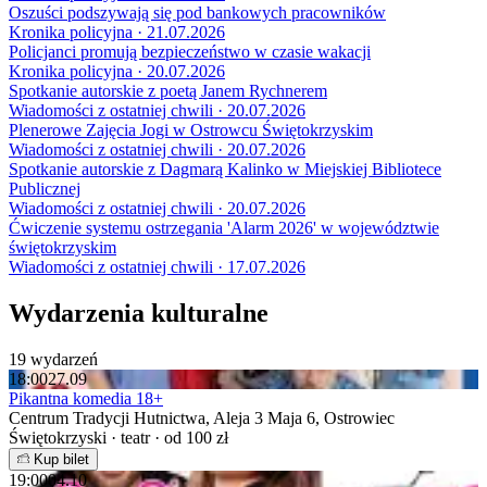
Oszuści podszywają się pod bankowych pracowników
Kronika policyjna · 21.07.2026
Policjanci promują bezpieczeństwo w czasie wakacji
Kronika policyjna · 20.07.2026
Spotkanie autorskie z poetą Janem Rychnerem
Wiadomości z ostatniej chwili · 20.07.2026
Plenerowe Zajęcia Jogi w Ostrowcu Świętokrzyskim
Wiadomości z ostatniej chwili · 20.07.2026
Spotkanie autorskie z Dagmarą Kalinko w Miejskiej Bibliotece
Publicznej
Wiadomości z ostatniej chwili · 20.07.2026
Ćwiczenie systemu ostrzegania 'Alarm 2026' w województwie
świętokrzyskim
Wiadomości z ostatniej chwili · 17.07.2026
Wydarzenia kulturalne
19 wydarzeń
18:00
27.09
Pikantna komedia 18+
Centrum Tradycji Hutnictwa, Aleja 3 Maja 6, Ostrowiec
Świętokrzyski · teatr · od 100 zł
Kup bilet
19:00
04.10