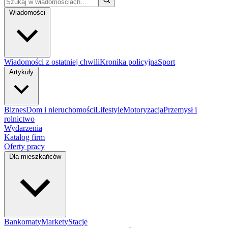
Wiadomości
Wiadomości z ostatniej chwili
Kronika policyjna
Sport
Artykuły
Biznes
Dom i nieruchomości
Lifestyle
Motoryzacja
Przemysł i
rolnictwo
Wydarzenia
Katalog firm
Oferty pracy
Dla mieszkańców
Bankomaty
Markety
Stacje