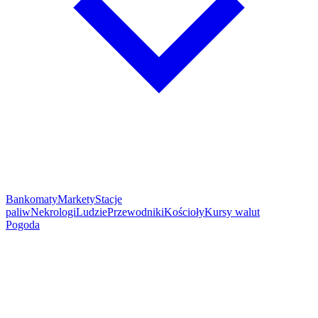
Bankomaty
Markety
Stacje
paliw
Nekrologi
Ludzie
Przewodniki
Kościoły
Kursy walut
Pogoda