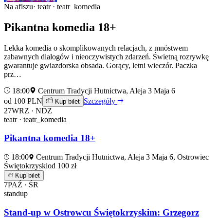
Na afiszu
· teatr · teatr_komedia
Pikantna komedia 18+
Lekka komedia o skomplikowanych relacjach, z mnóstwem
zabawnych dialogów i nieoczywistych zdarzeń. Świetną rozrywkę
gwarantuje gwiazdorska obsada. Gorący, letni wieczór. Paczka
prz…
18:00
Centrum Tradycji Hutnictwa, Aleja 3 Maja 6
od 100 PLN
Szczegóły
Kup bilet
27
WRZ · NDZ
teatr · teatr_komedia
Pikantna komedia 18+
18:00
Centrum Tradycji Hutnictwa, Aleja 3 Maja 6, Ostrowiec
Świętokrzyski
od 100 zł
Kup bilet
7
PAŹ · ŚR
standup
Stand-up w Ostrowcu Świętokrzyskim: Grzegorz