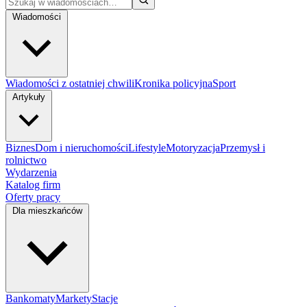
Wiadomości
Wiadomości z ostatniej chwili
Kronika policyjna
Sport
Artykuły
Biznes
Dom i nieruchomości
Lifestyle
Motoryzacja
Przemysł i
rolnictwo
Wydarzenia
Katalog firm
Oferty pracy
Dla mieszkańców
Bankomaty
Markety
Stacje