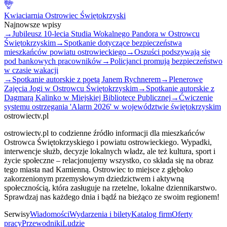
Kwiaciarnia Ostrowiec Świętokrzyski
Najnowsze wpisy
→
Jubileusz 10-lecia Studia Wokalnego Pandora w Ostrowcu
Świętokrzyskim
→
Spotkanie dotyczące bezpieczeństwa
mieszkańców powiatu ostrowieckiego
→
Oszuści podszywają się
pod bankowych pracowników
→
Policjanci promują bezpieczeństwo
w czasie wakacji
→
Spotkanie autorskie z poetą Janem Rychnerem
→
Plenerowe
Zajęcia Jogi w Ostrowcu Świętokrzyskim
→
Spotkanie autorskie z
Dagmarą Kalinko w Miejskiej Bibliotece Publicznej
→
Ćwiczenie
systemu ostrzegania 'Alarm 2026' w województwie świętokrzyskim
ostrowiectv.pl
ostrowiectv.pl to codzienne źródło informacji dla mieszkańców
Ostrowca Świętokrzyskiego i powiatu ostrowieckiego. Wypadki,
interwencje służb, decyzje lokalnych władz, ale też kultura, sport i
życie społeczne – relacjonujemy wszystko, co składa się na obraz
tego miasta nad Kamienną. Ostrowiec to miejsce z głęboko
zakorzenionym przemysłowym dziedzictwem i aktywną
społecznością, która zasługuje na rzetelne, lokalne dziennikarstwo.
Sprawdzaj nas każdego dnia i bądź na bieżąco ze swoim regionem!
Serwisy
Wiadomości
Wydarzenia i bilety
Katalog firm
Oferty
pracy
Przewodniki
Ludzie