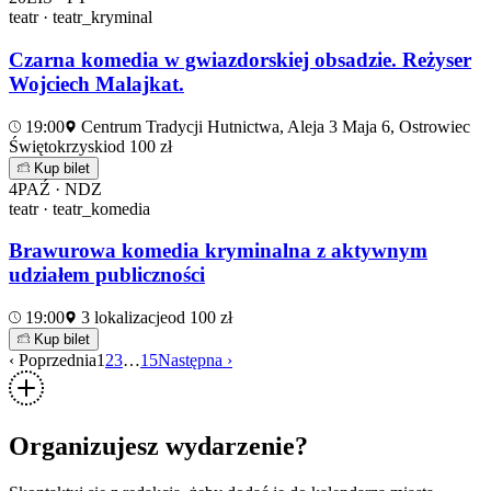
teatr · teatr_kryminal
Czarna komedia w gwiazdorskiej obsadzie. Reżyser
Wojciech Malajkat.
19:00
Centrum Tradycji Hutnictwa, Aleja 3 Maja 6, Ostrowiec
Świętokrzyski
od 100 zł
Kup bilet
4
PAŹ · NDZ
teatr · teatr_komedia
Brawurowa komedia kryminalna z aktywnym
udziałem publiczności
19:00
3 lokalizacje
od 100 zł
Kup bilet
‹ Poprzednia
1
2
3
…
15
Następna ›
Organizujesz wydarzenie?