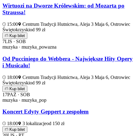
Wirtuozi na Dworze Królewskim: od Mozarta po
Straussa!
15:00
Centrum Tradycji Hutnictwa, Aleja 3 Maja 6, Ostrowiec
Świętokrzyski
od 99 zł
Kup bilet
7
LIS · SOB
muzyka · muzyka_powazna
Od Pucciniego do Webbera - Największe Hity Opery
i Musicalu!
18:00
Centrum Tradycji Hutnictwa, Aleja 3 Maja 6, Ostrowiec
Świętokrzyski
od 99 zł
Kup bilet
17
PAŹ · SOB
muzyka · muzyka_pop
Koncert Edyty Geppert z zespołem
18:00
3 lokalizacje
od 150 zł
Kup bilet
20
LIS · PT