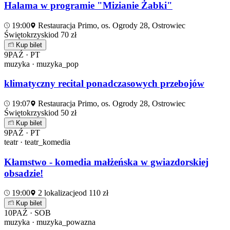
Halama w programie "Mizianie Żabki"
19:00
Restauracja Primo, os. Ogrody 28, Ostrowiec
Świętokrzyski
od 70 zł
Kup bilet
9
PAŹ · PT
muzyka · muzyka_pop
klimatyczny recital ponadczasowych przebojów
19:07
Restauracja Primo, os. Ogrody 28, Ostrowiec
Świętokrzyski
od 50 zł
Kup bilet
9
PAŹ · PT
teatr · teatr_komedia
Kłamstwo - komedia małżeńska w gwiazdorskiej
obsadzie!
19:00
2 lokalizacje
od 110 zł
Kup bilet
10
PAŹ · SOB
muzyka · muzyka_powazna