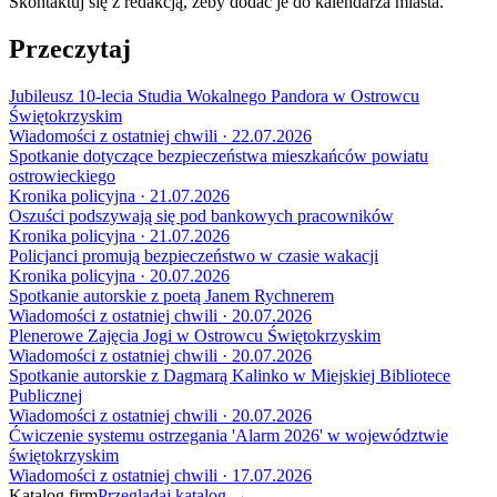
Skontaktuj się z redakcją, żeby dodać je do kalendarza miasta.
Przeczytaj
Jubileusz 10-lecia Studia Wokalnego Pandora w Ostrowcu
Świętokrzyskim
Wiadomości z ostatniej chwili · 22.07.2026
Spotkanie dotyczące bezpieczeństwa mieszkańców powiatu
ostrowieckiego
Kronika policyjna · 21.07.2026
Oszuści podszywają się pod bankowych pracowników
Kronika policyjna · 21.07.2026
Policjanci promują bezpieczeństwo w czasie wakacji
Kronika policyjna · 20.07.2026
Spotkanie autorskie z poetą Janem Rychnerem
Wiadomości z ostatniej chwili · 20.07.2026
Plenerowe Zajęcia Jogi w Ostrowcu Świętokrzyskim
Wiadomości z ostatniej chwili · 20.07.2026
Spotkanie autorskie z Dagmarą Kalinko w Miejskiej Bibliotece
Publicznej
Wiadomości z ostatniej chwili · 20.07.2026
Ćwiczenie systemu ostrzegania 'Alarm 2026' w województwie
świętokrzyskim
Wiadomości z ostatniej chwili · 17.07.2026
Katalog firm
Przeglądaj katalog →