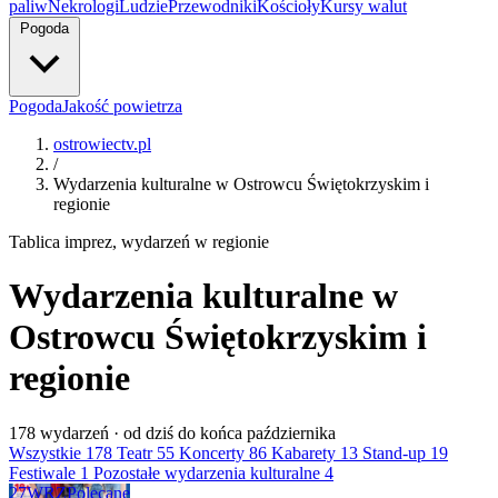
paliw
Nekrologi
Ludzie
Przewodniki
Kościoły
Kursy walut
Pogoda
Pogoda
Jakość powietrza
ostrowiectv.pl
/
Wydarzenia kulturalne w Ostrowcu Świętokrzyskim i
regionie
Tablica imprez, wydarzeń w regionie
Wydarzenia kulturalne w
Ostrowcu Świętokrzyskim i
regionie
178
wydarzeń · od dziś do końca października
Wszystkie
178
Teatr
55
Koncerty
86
Kabarety
13
Stand-up
19
Festiwale
1
Pozostałe wydarzenia kulturalne
4
27
WRZ
Polecane