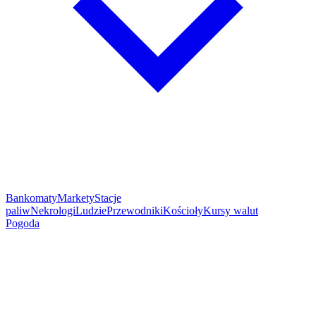
Bankomaty
Markety
Stacje
paliw
Nekrologi
Ludzie
Przewodniki
Kościoły
Kursy walut
Pogoda