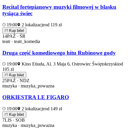
Recital fortepianowy muzyki filmowej w blasku
tysiąca świec
19:00
2 lokalizacje
od 119 zł
Kup bilet
14
PAŹ · ŚR
teatr · teatr_komedia
Druga część komediowego hitu Rubinowe gody
19:00
Kino Etiuda, Al. 3 Maja 6, Ostrowiec Świętokrzyski
od
105 zł
Kup bilet
25
PAŹ · NDZ
muzyka · muzyka_powazna
ORKIESTRA LE FIGARO
19:00
2 lokalizacje
od 149 zł
Kup bilet
7
LIS · SOB
muzyka · muzyka_powazna