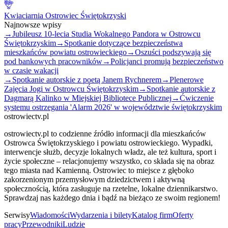
Kwiaciarnia Ostrowiec Świętokrzyski
Najnowsze wpisy
→
Jubileusz 10-lecia Studia Wokalnego Pandora w Ostrowcu
Świętokrzyskim
→
Spotkanie dotyczące bezpieczeństwa
mieszkańców powiatu ostrowieckiego
→
Oszuści podszywają się
pod bankowych pracowników
→
Policjanci promują bezpieczeństwo
w czasie wakacji
→
Spotkanie autorskie z poetą Janem Rychnerem
→
Plenerowe
Zajęcia Jogi w Ostrowcu Świętokrzyskim
→
Spotkanie autorskie z
Dagmarą Kalinko w Miejskiej Bibliotece Publicznej
→
Ćwiczenie
systemu ostrzegania 'Alarm 2026' w województwie świętokrzyskim
ostrowiectv.pl
ostrowiectv.pl to codzienne źródło informacji dla mieszkańców
Ostrowca Świętokrzyskiego i powiatu ostrowieckiego. Wypadki,
interwencje służb, decyzje lokalnych władz, ale też kultura, sport i
życie społeczne – relacjonujemy wszystko, co składa się na obraz
tego miasta nad Kamienną. Ostrowiec to miejsce z głęboko
zakorzenionym przemysłowym dziedzictwem i aktywną
społecznością, która zasługuje na rzetelne, lokalne dziennikarstwo.
Sprawdzaj nas każdego dnia i bądź na bieżąco ze swoim regionem!
Serwisy
Wiadomości
Wydarzenia i bilety
Katalog firm
Oferty
pracy
Przewodniki
Ludzie