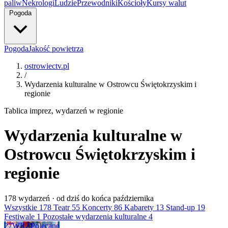
paliw
Nekrologi
Ludzie
Przewodniki
Kościoły
Kursy walut
Pogoda
Pogoda
Jakość powietrza
ostrowiectv.pl
/
Wydarzenia kulturalne w Ostrowcu Świętokrzyskim i
regionie
Tablica imprez, wydarzeń w regionie
Wydarzenia kulturalne w
Ostrowcu Świętokrzyskim i
regionie
178
wydarzeń · od dziś do końca października
Wszystkie
178
Teatr
55
Koncerty
86
Kabarety
13
Stand-up
19
Festiwale
1
Pozostałe wydarzenia kulturalne
4
27
WRZ
Polecane