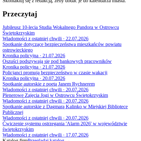
Skontaktuj się z redakcją, żeby dodać je do kalendarza miasta.
Przeczytaj
Jubileusz 10-lecia Studia Wokalnego Pandora w Ostrowcu
Świętokrzyskim
Wiadomości z ostatniej chwili · 22.07.2026
Spotkanie dotyczące bezpieczeństwa mieszkańców powiatu
ostrowieckiego
Kronika policyjna · 21.07.2026
Oszuści podszywają się pod bankowych pracowników
Kronika policyjna · 21.07.2026
Policjanci promują bezpieczeństwo w czasie wakacji
Kronika policyjna · 20.07.2026
Spotkanie autorskie z poetą Janem Rychnerem
Wiadomości z ostatniej chwili · 20.07.2026
Plenerowe Zajęcia Jogi w Ostrowcu Świętokrzyskim
Wiadomości z ostatniej chwili · 20.07.2026
Spotkanie autorskie z Dagmarą Kalinko w Miejskiej Bibliotece
Publicznej
Wiadomości z ostatniej chwili · 20.07.2026
Ćwiczenie systemu ostrzegania 'Alarm 2026' w województwie
świętokrzyskim
Wiadomości z ostatniej chwili · 17.07.2026
Katalog firm
Przeglądaj katalog →