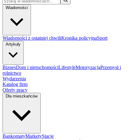
Wiadomości
Wiadomości z ostatniej chwili
Kronika policyjna
Sport
Artykuły
Biznes
Dom i nieruchomości
Lifestyle
Motoryzacja
Przemysł i
rolnictwo
Wydarzenia
Katalog firm
Oferty pracy
Dla mieszkańców
Bankomaty
Markety
Stacje