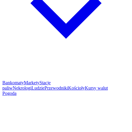
Bankomaty
Markety
Stacje
paliw
Nekrologi
Ludzie
Przewodniki
Kościoły
Kursy walut
Pogoda