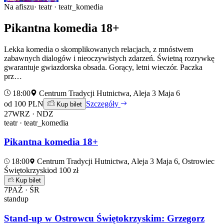
Na afiszu
· teatr · teatr_komedia
Pikantna komedia 18+
Lekka komedia o skomplikowanych relacjach, z mnóstwem
zabawnych dialogów i nieoczywistych zdarzeń. Świetną rozrywkę
gwarantuje gwiazdorska obsada. Gorący, letni wieczór. Paczka
prz…
18:00
Centrum Tradycji Hutnictwa, Aleja 3 Maja 6
od 100 PLN
Szczegóły
Kup bilet
27
WRZ · NDZ
teatr · teatr_komedia
Pikantna komedia 18+
18:00
Centrum Tradycji Hutnictwa, Aleja 3 Maja 6, Ostrowiec
Świętokrzyski
od 100 zł
Kup bilet
7
PAŹ · ŚR
standup
Stand-up w Ostrowcu Świętokrzyskim: Grzegorz