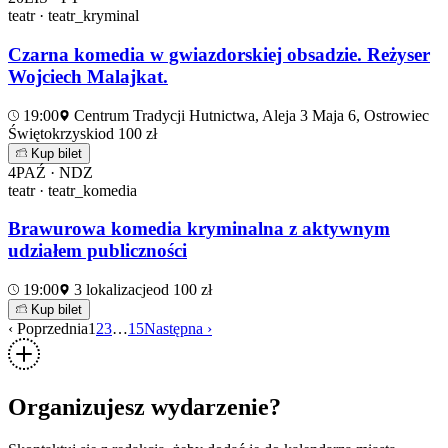
teatr · teatr_kryminal
Czarna komedia w gwiazdorskiej obsadzie. Reżyser
Wojciech Malajkat.
19:00
Centrum Tradycji Hutnictwa, Aleja 3 Maja 6, Ostrowiec
Świętokrzyski
od 100 zł
Kup bilet
4
PAŹ · NDZ
teatr · teatr_komedia
Brawurowa komedia kryminalna z aktywnym
udziałem publiczności
19:00
3 lokalizacje
od 100 zł
Kup bilet
‹ Poprzednia
1
2
3
…
15
Następna ›
Organizujesz wydarzenie?