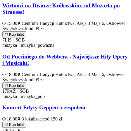
Wirtuozi na Dworze Królewskim: od Mozarta po
Straussa!
15:00
Centrum Tradycji Hutnictwa, Aleja 3 Maja 6, Ostrowiec
Świętokrzyski
od 99 zł
Kup bilet
7
LIS · SOB
muzyka · muzyka_powazna
Od Pucciniego do Webbera - Największe Hity Opery
i Musicalu!
18:00
Centrum Tradycji Hutnictwa, Aleja 3 Maja 6, Ostrowiec
Świętokrzyski
od 99 zł
Kup bilet
17
PAŹ · SOB
muzyka · muzyka_pop
Koncert Edyty Geppert z zespołem
18:00
3 lokalizacje
od 150 zł
Kup bilet
20
LIS · PT