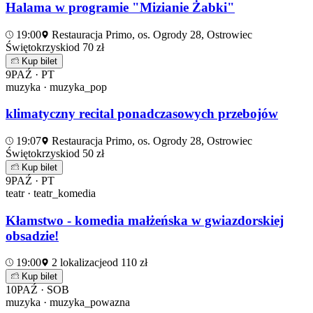
Halama w programie "Mizianie Żabki"
19:00
Restauracja Primo, os. Ogrody 28, Ostrowiec
Świętokrzyski
od 70 zł
Kup bilet
9
PAŹ · PT
muzyka · muzyka_pop
klimatyczny recital ponadczasowych przebojów
19:07
Restauracja Primo, os. Ogrody 28, Ostrowiec
Świętokrzyski
od 50 zł
Kup bilet
9
PAŹ · PT
teatr · teatr_komedia
Kłamstwo - komedia małżeńska w gwiazdorskiej
obsadzie!
19:00
2 lokalizacje
od 110 zł
Kup bilet
10
PAŹ · SOB
muzyka · muzyka_powazna