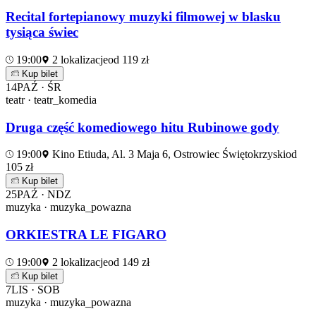
Recital fortepianowy muzyki filmowej w blasku
tysiąca świec
19:00
2 lokalizacje
od 119 zł
Kup bilet
14
PAŹ · ŚR
teatr · teatr_komedia
Druga część komediowego hitu Rubinowe gody
19:00
Kino Etiuda, Al. 3 Maja 6, Ostrowiec Świętokrzyski
od
105 zł
Kup bilet
25
PAŹ · NDZ
muzyka · muzyka_powazna
ORKIESTRA LE FIGARO
19:00
2 lokalizacje
od 149 zł
Kup bilet
7
LIS · SOB
muzyka · muzyka_powazna