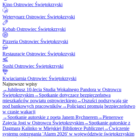
Kino Ostrowiec Świętokrzyski
Weterynarz Ostrowiec Świętokrzyski
Kebab Ostrowiec Świętokrzyski
Pizzeria Ostrowiec Świętokrzyski
Restauracje Ostrowiec Świętokrzyski
Sushi Ostrowiec Świętokrzyski
Kwiaciarnia Ostrowiec Świętokrzyski
Najnowsze wpisy
→
Jubileusz 10-lecia Studia Wokalnego Pandora w Ostrowcu
Świętokrzyskim
→
Spotkanie dotyczące bezpieczeństwa
mieszkańców powiatu ostrowieckiego
→
Oszuści podszywają się
pod bankowych pracowników
→
Policjanci promują bezpieczeństwo
w czasie wakacji
→
Spotkanie autorskie z poetą Janem Rychnerem
→
Plenerowe
Zajęcia Jogi w Ostrowcu Świętokrzyskim
→
Spotkanie autorskie z
Dagmarą Kalinko w Miejskiej Bibliotece Publicznej
→
Ćwiczenie
systemu ostrzegania 'Alarm 2026' w województwie świętokrzyskim