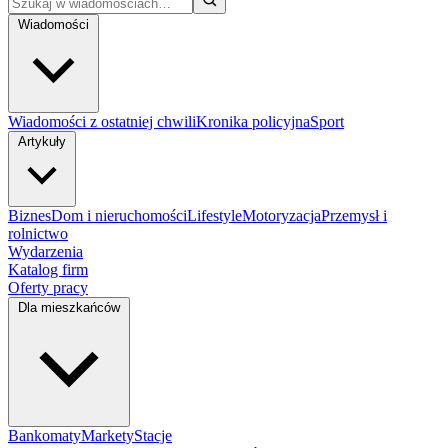
Wiadomości
Wiadomości z ostatniej chwili
Kronika policyjna
Sport
Artykuły
Biznes
Dom i nieruchomości
Lifestyle
Motoryzacja
Przemysł i
rolnictwo
Wydarzenia
Katalog firm
Oferty pracy
Dla mieszkańców
Bankomaty
Markety
Stacje