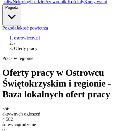
paliw
Nekrologi
Ludzie
Przewodniki
Kościoły
Kursy walut
Pogoda
Pogoda
Jakość powietrza
ostrowiectv.pl
/
Oferty pracy
Praca w regionie
Oferty pracy w Ostrowcu
Świętokrzyskim i regionie -
Baza lokalnych ofert pracy
356
aktywnych ogłoszeń
4 582
śr. wynagrodzenie
0