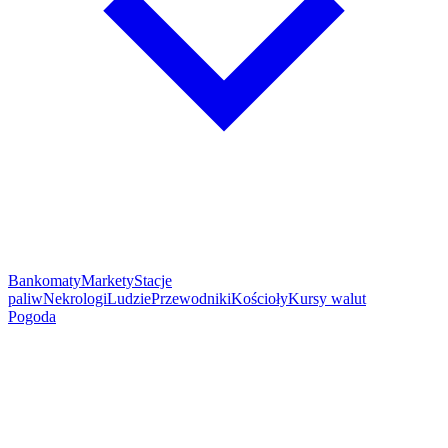
Bankomaty
Markety
Stacje
paliw
Nekrologi
Ludzie
Przewodniki
Kościoły
Kursy walut
Pogoda