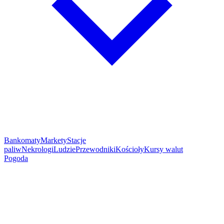
Bankomaty
Markety
Stacje
paliw
Nekrologi
Ludzie
Przewodniki
Kościoły
Kursy walut
Pogoda