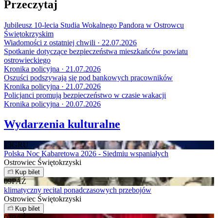
Przeczytaj
Jubileusz 10-lecia Studia Wokalnego Pandora w Ostrowcu
Świętokrzyskim
Wiadomości z ostatniej chwili · 22.07.2026
Spotkanie dotyczące bezpieczeństwa mieszkańców powiatu
ostrowieckiego
Kronika policyjna · 21.07.2026
Oszuści podszywają się pod bankowych pracowników
Kronika policyjna · 21.07.2026
Policjanci promują bezpieczeństwo w czasie wakacji
Kronika policyjna · 20.07.2026
Wydarzenia kulturalne
13
GRU
Polska Noc Kabaretowa 2026 - Siedmiu wspaniałych
Ostrowiec Świętokrzyski
Kup bilet
09
PAŹ
klimatyczny recital ponadczasowych przebojów
Ostrowiec Świętokrzyski
Kup bilet
07
PAŹ