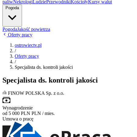
paliw
Nekrologi
Ludzie
Przewodniki
Kościoły
Kursy walut
Pogoda
Pogoda
Jakość powietrza
Oferty pracy
ostrowiectv.pl
/
Oferty pracy
/
Specjalista ds. kontroli jakości
Specjalista ds. kontroli jakości
FINOW POLSKA Sp. z o.o.
Wynagrodzenie
od 5 000 PLN
PLN / mies.
Umowa o pracę