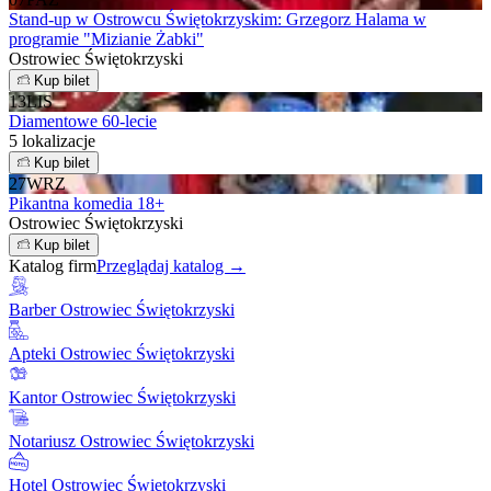
Stand-up w Ostrowcu Świętokrzyskim: Grzegorz Halama w
programie "Mizianie Żabki"
Ostrowiec Świętokrzyski
Kup bilet
13
LIS
Diamentowe 60-lecie
5 lokalizacje
Kup bilet
27
WRZ
Pikantna komedia 18+
Ostrowiec Świętokrzyski
Kup bilet
Katalog firm
Przeglądaj katalog →
Barber Ostrowiec Świętokrzyski
Apteki Ostrowiec Świętokrzyski
Kantor Ostrowiec Świętokrzyski
Notariusz Ostrowiec Świętokrzyski
Hotel Ostrowiec Świętokrzyski