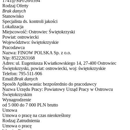
1741@StPr/26/0394
Rodzaj Oferty
Brak danych
Stanowisko
Specjalista ds. kontroli jakości
Lokalizacja
Miejscowość:
Ostrowiec Świętokrzyski
Powiat:
ostrowiecki
Województwo:
świętokrzyskie
Pracodawca
Nazwa:
FINOW POLSKA Sp. z o.o.
Nip:
8522263168
Adres:
ul. Eugeniusza Kwiatkowskiego 14, 27-400 Ostrowiec
Świętokrzyski, powiat: ostrowiecki, woj: świętokrzyskie
Telefon:
795-511-906
Email:
Brak danych
Sposób Aplikowania:
bezpośrednio do pracodawcy
Nazwa Urzędu Pracy:
Powiatowy Urząd Pracy w Ostrowcu
Świętokrzyskim
Wynagrodzenie
od 5 000 do 7 000 PLN brutto
Umowa
Umowa o pracę na czas nieokreślony
Rodzaj Zatrudnienia
Umowa o pracę