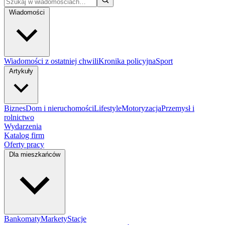
Wiadomości
Wiadomości z ostatniej chwili
Kronika policyjna
Sport
Artykuły
Biznes
Dom i nieruchomości
Lifestyle
Motoryzacja
Przemysł i
rolnictwo
Wydarzenia
Katalog firm
Oferty pracy
Dla mieszkańców
Bankomaty
Markety
Stacje