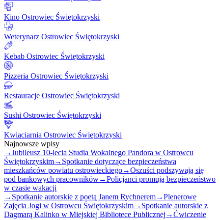
Kino Ostrowiec Świętokrzyski
Weterynarz Ostrowiec Świętokrzyski
Kebab Ostrowiec Świętokrzyski
Pizzeria Ostrowiec Świętokrzyski
Restauracje Ostrowiec Świętokrzyski
Sushi Ostrowiec Świętokrzyski
Kwiaciarnia Ostrowiec Świętokrzyski
Najnowsze wpisy
→
Jubileusz 10-lecia Studia Wokalnego Pandora w Ostrowcu
Świętokrzyskim
→
Spotkanie dotyczące bezpieczeństwa
mieszkańców powiatu ostrowieckiego
→
Oszuści podszywają się
pod bankowych pracowników
→
Policjanci promują bezpieczeństwo
w czasie wakacji
→
Spotkanie autorskie z poetą Janem Rychnerem
→
Plenerowe
Zajęcia Jogi w Ostrowcu Świętokrzyskim
→
Spotkanie autorskie z
Dagmarą Kalinko w Miejskiej Bibliotece Publicznej
→
Ćwiczenie