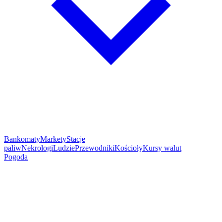
Bankomaty
Markety
Stacje
paliw
Nekrologi
Ludzie
Przewodniki
Kościoły
Kursy walut
Pogoda