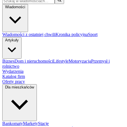
Wiadomości
Wiadomości z ostatniej chwili
Kronika policyjna
Sport
Artykuły
Biznes
Dom i nieruchomości
Lifestyle
Motoryzacja
Przemysł i
rolnictwo
Wydarzenia
Katalog firm
Oferty pracy
Dla mieszkańców
Bankomaty
Markety
Stacje