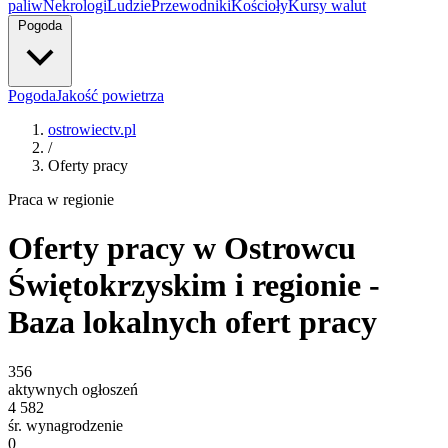
paliw
Nekrologi
Ludzie
Przewodniki
Kościoły
Kursy walut
Pogoda
Pogoda
Jakość powietrza
ostrowiectv.pl
/
Oferty pracy
Praca w regionie
Oferty pracy w Ostrowcu
Świętokrzyskim i regionie -
Baza lokalnych ofert pracy
356
aktywnych ogłoszeń
4 582
śr. wynagrodzenie
0