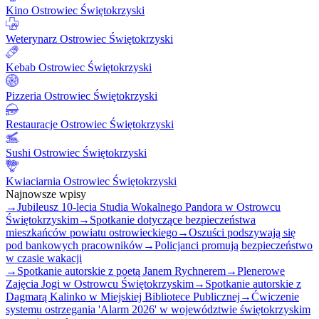
Kino Ostrowiec Świętokrzyski
Weterynarz Ostrowiec Świętokrzyski
Kebab Ostrowiec Świętokrzyski
Pizzeria Ostrowiec Świętokrzyski
Restauracje Ostrowiec Świętokrzyski
Sushi Ostrowiec Świętokrzyski
Kwiaciarnia Ostrowiec Świętokrzyski
Najnowsze wpisy
→
Jubileusz 10-lecia Studia Wokalnego Pandora w Ostrowcu
Świętokrzyskim
→
Spotkanie dotyczące bezpieczeństwa
mieszkańców powiatu ostrowieckiego
→
Oszuści podszywają się
pod bankowych pracowników
→
Policjanci promują bezpieczeństwo
w czasie wakacji
→
Spotkanie autorskie z poetą Janem Rychnerem
→
Plenerowe
Zajęcia Jogi w Ostrowcu Świętokrzyskim
→
Spotkanie autorskie z
Dagmarą Kalinko w Miejskiej Bibliotece Publicznej
→
Ćwiczenie
systemu ostrzegania 'Alarm 2026' w województwie świętokrzyskim