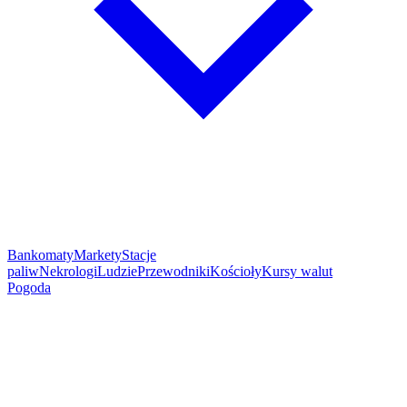
Bankomaty
Markety
Stacje
paliw
Nekrologi
Ludzie
Przewodniki
Kościoły
Kursy walut
Pogoda