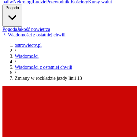
paliw
Nekrologi
Ludzie
Przewodniki
Kościoły
Kursy walut
Pogoda
Pogoda
Jakość powietrza
Wiadomości z ostatniej chwili
ostrowiectv.pl
/
Wiadomości
/
Wiadomości z ostatniej chwili
/
Zmiany w rozkładzie jazdy linii 13