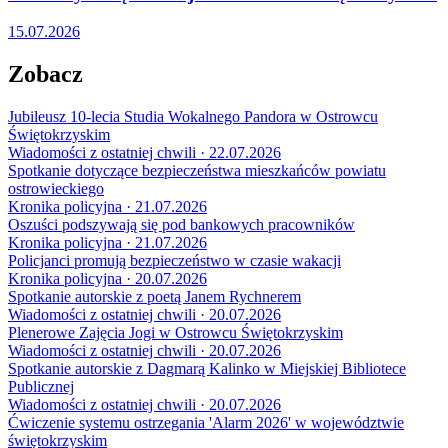
15.07.2026
Zobacz
Jubileusz 10-lecia Studia Wokalnego Pandora w Ostrowcu
Świętokrzyskim
Wiadomości z ostatniej chwili · 22.07.2026
Spotkanie dotyczące bezpieczeństwa mieszkańców powiatu
ostrowieckiego
Kronika policyjna · 21.07.2026
Oszuści podszywają się pod bankowych pracowników
Kronika policyjna · 21.07.2026
Policjanci promują bezpieczeństwo w czasie wakacji
Kronika policyjna · 20.07.2026
Spotkanie autorskie z poetą Janem Rychnerem
Wiadomości z ostatniej chwili · 20.07.2026
Plenerowe Zajęcia Jogi w Ostrowcu Świętokrzyskim
Wiadomości z ostatniej chwili · 20.07.2026
Spotkanie autorskie z Dagmarą Kalinko w Miejskiej Bibliotece
Publicznej
Wiadomości z ostatniej chwili · 20.07.2026
Ćwiczenie systemu ostrzegania 'Alarm 2026' w województwie
świętokrzyskim