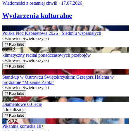
Wiadomości z ostatniej chwili · 17.07.2026
Wydarzenia kulturalne
13
GRU
Polska Noc Kabaretowa 2026 - Siedmiu wspaniałych
Ostrowiec Świętokrzyski
Kup bilet
09
PAŹ
klimatyczny recital ponadczasowych przebojów
Ostrowiec Świętokrzyski
Kup bilet
07
PAŹ
Stand-up w Ostrowcu Świętokrzyskim: Grzegorz Halama w
programie "Mizianie Żabki"
Ostrowiec Świętokrzyski
Kup bilet
13
LIS
Diamentowe 60-lecie
5 lokalizacje
Kup bilet
27
WRZ
Pikantna komedia 18+