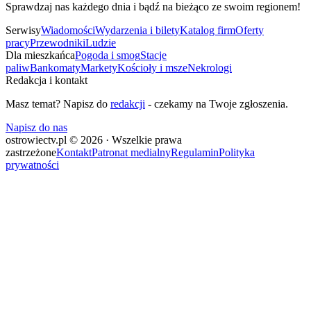
Sprawdzaj nas każdego dnia i bądź na bieżąco ze swoim regionem!
Serwisy
Wiadomości
Wydarzenia i bilety
Katalog firm
Oferty
pracy
Przewodniki
Ludzie
Dla mieszkańca
Pogoda i smog
Stacje
paliw
Bankomaty
Markety
Kościoły i msze
Nekrologi
Redakcja i kontakt
Masz temat? Napisz do
redakcji
- czekamy na Twoje zgłoszenia.
Napisz do nas
ostrowiectv.pl © 2026 · Wszelkie prawa
zastrzeżone
Kontakt
Patronat medialny
Regulamin
Polityka
prywatności