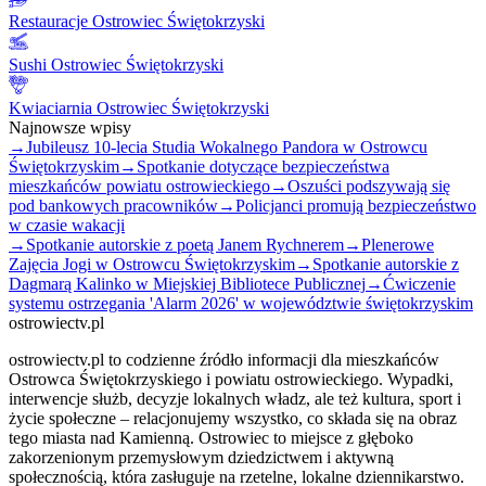
Restauracje Ostrowiec Świętokrzyski
Sushi Ostrowiec Świętokrzyski
Kwiaciarnia Ostrowiec Świętokrzyski
Najnowsze wpisy
→
Jubileusz 10-lecia Studia Wokalnego Pandora w Ostrowcu
Świętokrzyskim
→
Spotkanie dotyczące bezpieczeństwa
mieszkańców powiatu ostrowieckiego
→
Oszuści podszywają się
pod bankowych pracowników
→
Policjanci promują bezpieczeństwo
w czasie wakacji
→
Spotkanie autorskie z poetą Janem Rychnerem
→
Plenerowe
Zajęcia Jogi w Ostrowcu Świętokrzyskim
→
Spotkanie autorskie z
Dagmarą Kalinko w Miejskiej Bibliotece Publicznej
→
Ćwiczenie
systemu ostrzegania 'Alarm 2026' w województwie świętokrzyskim
ostrowiectv.pl
ostrowiectv.pl to codzienne źródło informacji dla mieszkańców
Ostrowca Świętokrzyskiego i powiatu ostrowieckiego. Wypadki,
interwencje służb, decyzje lokalnych władz, ale też kultura, sport i
życie społeczne – relacjonujemy wszystko, co składa się na obraz
tego miasta nad Kamienną. Ostrowiec to miejsce z głęboko
zakorzenionym przemysłowym dziedzictwem i aktywną
społecznością, która zasługuje na rzetelne, lokalne dziennikarstwo.