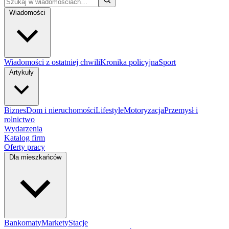
Wiadomości
Wiadomości z ostatniej chwili
Kronika policyjna
Sport
Artykuły
Biznes
Dom i nieruchomości
Lifestyle
Motoryzacja
Przemysł i
rolnictwo
Wydarzenia
Katalog firm
Oferty pracy
Dla mieszkańców
Bankomaty
Markety
Stacje