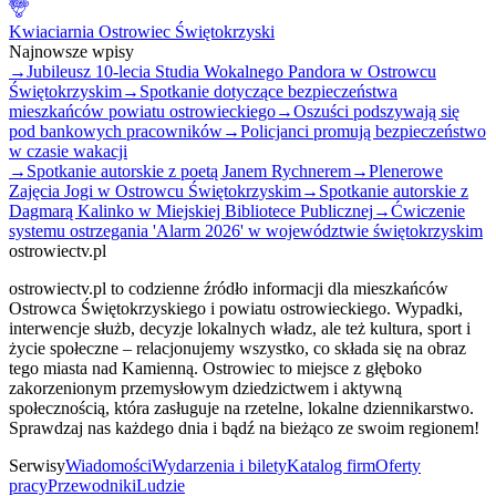
Kwiaciarnia Ostrowiec Świętokrzyski
Najnowsze wpisy
→
Jubileusz 10-lecia Studia Wokalnego Pandora w Ostrowcu
Świętokrzyskim
→
Spotkanie dotyczące bezpieczeństwa
mieszkańców powiatu ostrowieckiego
→
Oszuści podszywają się
pod bankowych pracowników
→
Policjanci promują bezpieczeństwo
w czasie wakacji
→
Spotkanie autorskie z poetą Janem Rychnerem
→
Plenerowe
Zajęcia Jogi w Ostrowcu Świętokrzyskim
→
Spotkanie autorskie z
Dagmarą Kalinko w Miejskiej Bibliotece Publicznej
→
Ćwiczenie
systemu ostrzegania 'Alarm 2026' w województwie świętokrzyskim
ostrowiectv.pl
ostrowiectv.pl to codzienne źródło informacji dla mieszkańców
Ostrowca Świętokrzyskiego i powiatu ostrowieckiego. Wypadki,
interwencje służb, decyzje lokalnych władz, ale też kultura, sport i
życie społeczne – relacjonujemy wszystko, co składa się na obraz
tego miasta nad Kamienną. Ostrowiec to miejsce z głęboko
zakorzenionym przemysłowym dziedzictwem i aktywną
społecznością, która zasługuje na rzetelne, lokalne dziennikarstwo.
Sprawdzaj nas każdego dnia i bądź na bieżąco ze swoim regionem!
Serwisy
Wiadomości
Wydarzenia i bilety
Katalog firm
Oferty
pracy
Przewodniki
Ludzie