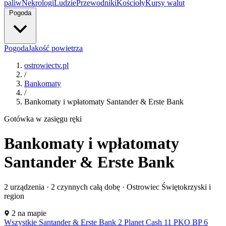
paliw
Nekrologi
Ludzie
Przewodniki
Kościoły
Kursy walut
Pogoda
Pogoda
Jakość powietrza
ostrowiectv.pl
/
Bankomaty
/
Bankomaty i wpłatomaty Santander & Erste Bank
Gotówka w zasięgu ręki
Bankomaty i wpłatomaty
S&
Santander & Erste Bank
2 urządzenia ·
2 czynnych całą dobę
· Ostrowiec Świętokrzyski i
region
Leaflet
|
©
OpenStreetMap
2 na mapie
+
Wszystkie
Santander & Erste Bank
2
Planet Cash
11
PKO BP
6