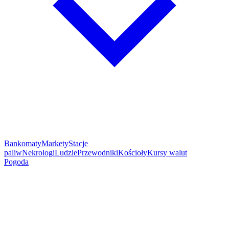
Bankomaty
Markety
Stacje
paliw
Nekrologi
Ludzie
Przewodniki
Kościoły
Kursy walut
Pogoda