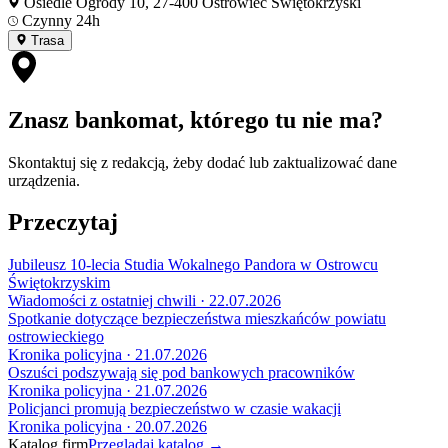
Osiedle Ogrody 10, 27-400 Ostrowiec Świętokrzyski
Czynny 24h
Trasa
Znasz bankomat, którego tu nie ma?
Skontaktuj się z redakcją, żeby dodać lub zaktualizować dane
urządzenia.
Przeczytaj
Jubileusz 10-lecia Studia Wokalnego Pandora w Ostrowcu
Świętokrzyskim
Wiadomości z ostatniej chwili · 22.07.2026
Spotkanie dotyczące bezpieczeństwa mieszkańców powiatu
ostrowieckiego
Kronika policyjna · 21.07.2026
Oszuści podszywają się pod bankowych pracowników
Kronika policyjna · 21.07.2026
Policjanci promują bezpieczeństwo w czasie wakacji
Kronika policyjna · 20.07.2026
Katalog firm
Przeglądaj katalog →