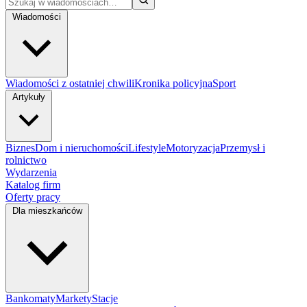
Wiadomości
Wiadomości z ostatniej chwili
Kronika policyjna
Sport
Artykuły
Biznes
Dom i nieruchomości
Lifestyle
Motoryzacja
Przemysł i
rolnictwo
Wydarzenia
Katalog firm
Oferty pracy
Dla mieszkańców
Bankomaty
Markety
Stacje